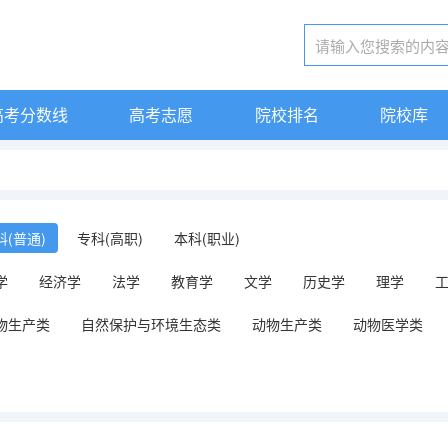
高考分数线
高考志愿
院校排名
院校库
科(普通)
专科(高职)
本科(职业)
学
经济学
法学
教育学
文学
历史学
理学
物生产类
自然保护与环境生态类
动物生产类
动物医学类