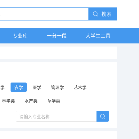
搜索
专业库
一分一段
大学生工具
工学
农学
医学
管理学
艺术学
林学类
水产类
草学类