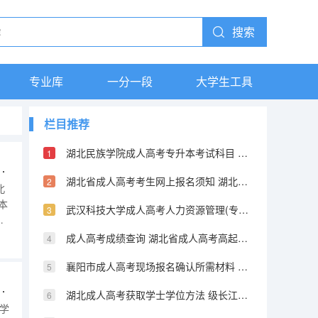
搜索
专业库
一分一段
大学生工具
栏目推荐
湖北民族学院成人高考专升本考试科目 荆楚理工学院成人高考最新招生专业公布
大学成人高考学习形式是怎样的
湖北省成人高考考生网上报名须知 湖北大学成人高考最新招生专业公布
武汉科技大学成人高考人力资源管理(专升本)专业详解与报名 湖北经济学院成人高考最新招生专业公布
授
承
成人高考成绩查询 湖北省成人高考高起本征集志愿院校和计划
襄阳市成人高考现场报名确认所需材料 湖北成人高考专升本《政治》考试大纲
 华中农业大学成人高考最新招生专业公布
湖北成人高考获取学士学位方法 级长江大学成人高考新生入学资格审查及学籍注册通知