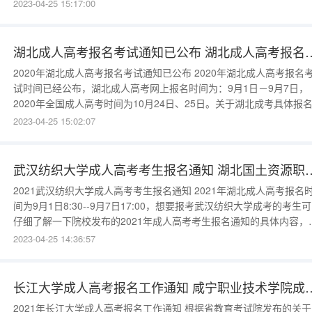
后，考生按网上报名预约的时间，凭网报号持相关证件（二代身份证
2023-04-25 15:17:00
学历证书等）及有关证明材料到自己选择的报名点办理资格审查、缴
报名费、电子照相、报名信
湖北成人高考报名考试通知已公布
2020年湖北成人高考报名考试通知已公布 2020年湖北成人高考报名考
试时间已经公布，湖北成人高考网上报名时间为：9月1日－9月7日，
2020年全国成人高考时间为10月24日、25日。关于湖北成考具体报
试流程大家需要仔细看看小编整理的这边文章内容，不要错过时间。
2023-04-25 15:02:07
2019年湖北成人高考报名工作通知8月26日－9月1日 湖北省教
武汉纺织大学成人高考考生报名通知 湖北国土
2021武汉纺织大学成人高考考生报名通知 2021年湖北成人高考报名时
间为9月1日8:30--9月7日17:00，想要报考武汉纺织大学成考的考生
仔细了解一下院校发布的2021年成人高考考生报名通知的具体内容，
前做好准备。各函授站、教学点：武汉纺织大学2021年成人高考招生
2023-04-25 14:36:57
及区域湖北、江西、广西、宁夏四省区教育（招生）考试院官网，均
公布本年度成人高考报名通
长江大学成人高考报名工作通知 咸
2021年长江大学成人高考报名工作通知 根据省教育考试院发布的关于