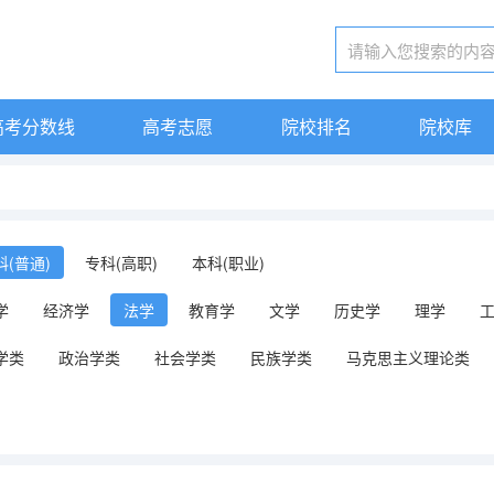
高考分数线
高考志愿
院校排名
院校库
科(普通)
专科(高职)
本科(职业)
学
经济学
法学
教育学
文学
历史学
理学
学类
政治学类
社会学类
民族学类
马克思主义理论类