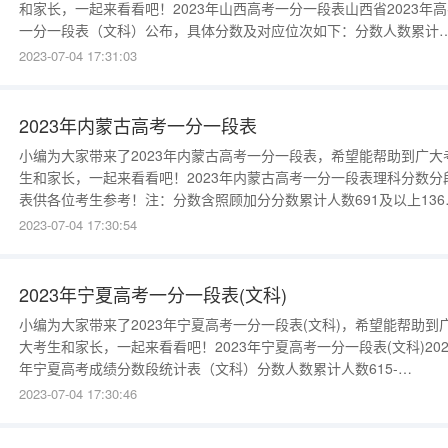
和家长，一起来看看吧！2023年山西高考一分一段表山西省2023年
一分一段表（文科）公布，具体分数及对应位次如下：分数人数累计
数633-
2023-07-04 17:31:03
75010106326166311176301186291196284236271246260246250
2023年内蒙古高考一分一段表
小编为大家带来了2023年内蒙古高考一分一段表，希望能帮助到广大
生和家长，一起来看看吧！2023年内蒙古高考一分一段表理科分数分
表供各位考生参考！注：分数含照顾加分分数累计人数691及以上136
及以上14687及以上17686及以上19685及以上22684及以上26682及
2023-07-04 17:30:54
上28680及以上32679及以上35678及以上40677及以上42676及以上
47675及以上51674
2023年宁夏高考一分一段表(文科)
小编为大家带来了2023年宁夏高考一分一段表(文科)，希望能帮助到
大考生和家长，一起来看看吧！2023年宁夏高考一分一段表(文科)202
年宁夏高考成绩分数段统计表（文科）分数人数累计人数615-
75051516141526139616125666112686103716096776083806075
2023-07-04 17:30:46