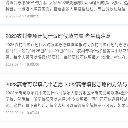
得蝶变志愿APP很好用。大家从《蝶变志愿》app输入成绩、地区、
科目，一键进入蝶变志愿，查看更多大学投档线线、专业分数线及位
次、大学排名等数据。艺考志愿填报软件推荐蝶变志愿蝶变志愿超大
2023-03-14 19:08:52
服务器，在高峰时期不卡顿，区别于市面其他产品，一到高峰期经常
现数据刷新不出来的现象。蝶变志愿价格公道，在全国的市场调研中
蝶变志愿
2023农村专项计划什么时候填志愿 考生请注意
2023农村专项计划什么时候填志愿具体填报时间农村专项计划的志愿
报时间一般为6月25日8时—29日20时。“农村专项计划”设置两个顺序
愿，每个志愿可以填报1所高校，每所高校可以填报6个专业。考生在
报“农村专项计划”志愿时须注明是否服从院校内专业调剂。“农村专项
2023-03-14 19:08:06
划”不设置征集志愿。农村专项计划的志愿填报时间农村专项计划的志
填报时间一般为6月25日8时—29日20时。“农村专项计划”设置
2023
2023高考可以填几个志愿什么时候填大部分地区高考志愿可以选4至6
学校，然后每一所学校都可以选择6个专业填报，同时还可以选择服从
剂。这样计算下来的话，每个人都可以有很多个院校专业可选，如果
的不高的话，有很大可能被录取。高考志愿能填几个大学1、高考志愿
2023-03-14 19:07:34
行志愿一般可以能填4至6个大学，如果你考上的是一本，填完了一本
愿之后，系统会出来二本的志愿填报，你可以继续填，也可以选择不