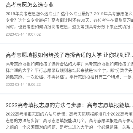
填；如果你考上
高考志愿怎么选专业
2019年高考志愿怎么选专业？选什么专业最好？2019年高考志愿怎
专业？选什么专业最好？高考倒计时还有30天，各位考生在紧张复习
同时，也要考虑如何填报高考志愿，避免等到高考分数下来正式填报
愿，没有目标，盲目的不知道学什么专业。高考志愿专业的选择，对
2023-03-14 19:07:02
不单单只是意味着大学四年学什么，更能决定一个人以后职业生涯的
点或者以后要从事什么行业做什么工作。根据过来人的经历来看，高
考生在
高考志愿填报如何给孩子选择合适
高考志愿填报如何给孩子选择合适的大学？高考志愿填报如何给孩子
择合适的大学？平行志愿录取规则总结起来就是16个字，即“分数优先
遵循志愿、一次投档、不再补档”。平行志愿投档具有三个特点：一是
一批次每一阶段院校录取时，高考总分高的考生先于总分较低的考生
2023-03-14 19:06:22
档，即分数优先；二是每个考生的院校志愿有先后顺序，计算机投档
按院校志愿顺序依次进行检索，即填在前面的学校先检索；三是平行
愿实行“多次模拟
2022高考填报志愿的方法与步骤：高考志愿填报能填几个 2022高
2022高考填报志愿的方法与步骤：高考志愿填报能填几个2022高考
志愿的方法与步骤：高考志愿填报能填几个。高考志愿填报是高考录
之前的一个必须面对的问题，是考生进入大学的一个必经途径，关系