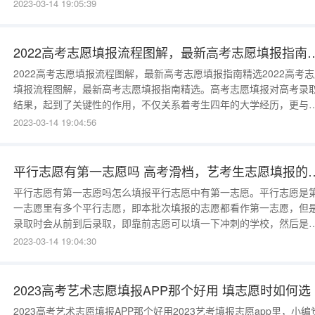
广大学子的命运。以下是小编整理的2022年新高考志愿填报方法与步
2023-03-14 19:05:39
骤，希望可以提供给大家进行参考和借鉴，通过本文大家可以了解到
考志愿填报能填几个。指方---免费教育咨询2022年新高考志愿填报方
2022高考志愿填报流程图解，最新高考志愿填报指南
2022高考志愿填报流程图解，最新高考志愿填报指南精选2022高考
填报流程图解，最新高考志愿填报指南精选。高考志愿填报对高考录
结果，起到了关键性的作用，不仅关系着考生四年的大学经历，更与
生未来人生发展有着非常重要的关系。下面是小编给大家带来的2022
2023-03-14 19:04:56
考志愿填报流程图解以及最新高考志愿填报指南，以供大家参考!高考
愿填报流程图解高考志愿填报流程步骤1、阅读招生计划特别提醒考
平行志愿有第一志愿吗 高考滑档，
平行志愿有第一志愿吗怎么填报平行志愿中有第一志愿。平行志愿是
一志愿里有多个平行志愿，即本批次填报的志愿都看作第一志愿，但
录取时会从前到后录取，即靠前志愿可以填一下冲刺的学校，然后是
妥学校，之后是保底学校。平行志愿第一志愿怎么填报平行志愿第一
2023-03-14 19:04:30
愿填报冲一冲的院校是可以的，风险就是可能被调剂到不喜欢的专业
而不服从调剂就面临退档;因此不太适合目前考生填报了。而第一志愿
接就填报保底志愿的做法
2023高考艺术志愿填报APP那个好用 填志愿时如何选
2023高考艺术志愿填报APP那个好用2023艺考填报志愿app里，小编