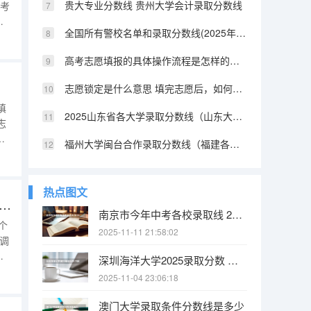
贵大专业分数线 贵州大学会计录取分数线
选考
全国所有警校名单和录取分数线(2025年参考) 陕西提前批警校录取分数
的
出
高考志愿填报的具体操作流程是怎样的（江西高考志愿填报详细步骤）
，
志愿锁定是什么意思 填完志愿后，如何快速知道自己是否被录取
填
2025山东省各大学录取分数线（山东大学排名及录取分数线）
志
填
福州大学闽台合作录取分数线（福建各所大学法学系的分数线2025）
计
愿
热点图文
高考可以填几个志愿 2022高考填报志愿的方法与步骤：高考志愿填报能填几个
南京市今年中考各校录取线 2025南京中考分数线与录取线
个
2025-11-11 21:58:02
调
报
深圳海洋大学2025录取分数 中国海洋大学2025投档线
平
2025-11-04 23:06:18
志
澳门大学录取条件分数线是多少