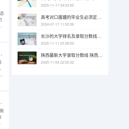
2025-11-17 04:03:50
么选
高考对口援疆的毕业生必须定向回新疆工作吗，能不能不会回，不回会怎样？
的
2024-07-17 11:02:36
志
于
长沙的大学排名及录取分数线（长沙大学招生分数线）
起
2025-11-11 20:38:50
三
的大学 让你找到理想的学校
陕西最新大学录取分数线 陕西省2025年各院校最低高考录取分数线
选
2025-11-04 22:52:32
、
每
投
时
志
考志愿填报流程图解，最新高考志愿填报指南精选
填报
取
到