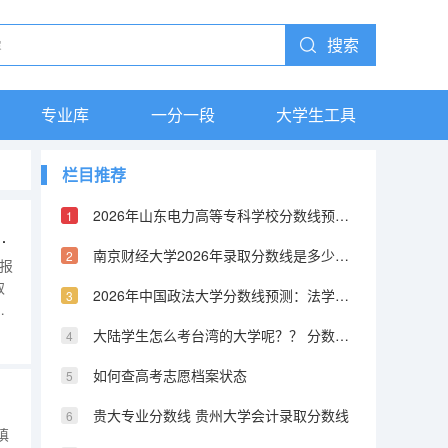
搜索
专业库
一分一段
大学生工具
栏目推荐
2026年山东电力高等专科学校分数线预测及往年分数参考
报能填几个 让你找到理想的学校
南京财经大学2026年录取分数线是多少？专业优势与就业前景全面解析
填报
取
2026年中国政法大学分数线预测：法学界的黄埔军校
到
大陆学生怎么考台湾的大学呢？？ 分数线又是怎样的？？ 考取难度高不高？
高
法
如何查高考志愿档案状态
贵大专业分数线 贵州大学会计录取分数线
填