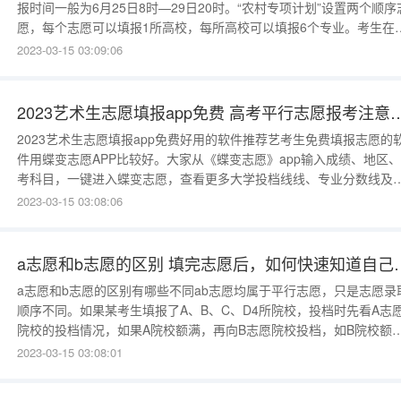
报时间一般为6月25日8时—29日20时。“农村专项计划”设置两个顺序
愿，每个志愿可以填报1所高校，每所高校可以填报6个专业。考生在
报“农村专项计划”志愿时须注明是否服从院校内专业调剂。“农村专项
2023-03-15 03:09:06
划”不设置征集志愿。农村专项计划的志愿填报时间农村专项计划的志
填报时间一般为6月25日8时—29日20时。“农村专项计划”设置
2023艺术生志愿填报app免费 高考
2023艺术生志愿填报app免费好用的软件推荐艺考生免费填报志愿的
件用蝶变志愿APP比较好。大家从《蝶变志愿》app输入成绩、地区
考科目，一键进入蝶变志愿，查看更多大学投档线线、专业分数线及
次、大学排名等数据。艺考志愿填报软件推荐大家从《蝶变志愿》ap
2023-03-15 03:08:06
入成绩、地区、选考科目，一键进入蝶变志愿，查看更多大学投档线
线、专业分数线及位次、大学排名等数据。1)蝶变志愿的数据来源于
省教育考
a志愿和b志愿的区别 填完
a志愿和b志愿的区别有哪些不同ab志愿均属于平行志愿，只是志愿录
顺序不同。如果某考生填报了A、B、C、D4所院校，投档时先看A志
院校的投档情况，如果A院校额满，再向B志愿院校投档，如B院校额
满，再投向C志愿院校，依次类推。a志愿和b志愿有什么不同只是志
2023-03-15 03:08:01
录取顺序不同：1、A志愿，相对于第1志愿，是高考生平行志愿中所
批次首先选择填报的院校，其次还也是考生每各院校第一个选择的专