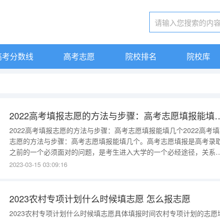
高考分数线
高考志愿
院校排名
院校库
2022高考填报志愿的方法与步骤：高考志愿填
2022高考填报志愿的方法与步骤：高考志愿填报能填几个2022高考
志愿的方法与步骤：高考志愿填报能填几个。高考志愿填报是高考录
之前的一个必须面对的问题，是考生进入大学的一个必经途径，关系
广大学子的命运。以下是小编整理的2022年新高考志愿填报方法与步
2023-03-15 03:09:16
骤，希望可以提供给大家进行参考和借鉴，通过本文大家可以了解到
考志愿填报能填几个。指方---免费教育咨询2022年新高考志愿填报方
2023农村专项计划什么时候填志愿 怎么报志愿
2023农村专项计划什么时候填志愿具体填报时间农村专项计划的志愿