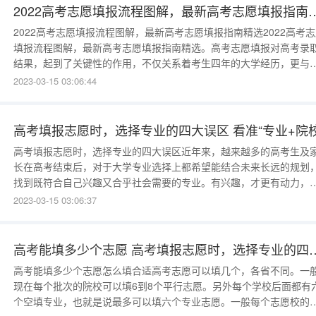
业。当高考生
2022高考志愿填报流程图解，最新高考志愿填报指南精选 
2022高考志愿填报流程图解，最新高考志愿填报指南精选2022高考
填报流程图解，最新高考志愿填报指南精选。高考志愿填报对高考录
结果，起到了关键性的作用，不仅关系着考生四年的大学经历，更与
生未来人生发展有着非常重要的关系。下面是小编给大家带来的2022
2023-03-15 03:06:44
考志愿填报流程图解以及最新高考志愿填报指南，以供大家参考!高考
愿填报流程图解高考志愿填报流程步骤1、阅读招生计划特别提醒考
高考填报志愿时，选择专业的四大误区 看准“专业+院校
高考填报志愿时，选择专业的四大误区近年来，越来越多的高考生及
长在高考结束后，对于大学专业选择上都希望能结合未来长远的规划
找到既符合自己兴趣又合乎社会需要的专业。有兴趣，才更有动力，
日后的学习和工作中才能更得心应手。因此，对于考生来说，大学专
2023-03-15 03:06:37
的选择与未来职业以及长远的人生规划是直接相关的。大学专业的选
择，就是人生规划的第一步。然而，现实却是不少考生选择专业由于
乏了解，带有盲目性和从众
高考能填多少个志愿 高考填报志
高考能填多少个志愿怎么填合适高考志愿可以填几个，各省不同。一
现在每个批次的院校可以填6到8个平行志愿。另外每个学校后面都有
个空填专业，也就是说最多可以填六个专业志愿。一般每个志愿校的