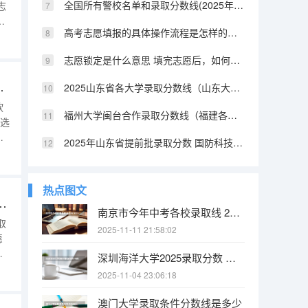
全国所有警校名单和录取分数线(2025年参考) 陕西提前批警校录取分数
志
填
高考志愿填报的具体操作流程是怎样的（江西高考志愿填报详细步骤）
计
愿
志愿锁定是什么意思 填完志愿后，如何快速知道自己是否被录取
平行志愿报考注意事项
2025山东省各大学录取分数线（山东大学排名及录取分数线）
软
福州大学闽台合作录取分数线（福建各所大学法学系的分数线2025）
、选
位
2025年山东省提前批录取分数 国防科技大学提前批山东录取分数线
p输
各
热点图文
志愿后，如何快速知道自己是否被录取
南京市今年中考各校录取线 2025南京中考分数线与录取线
取
2025-11-11 21:58:02
愿
深圳海洋大学2025录取分数 中国海洋大学2025投档线
愿
2025-11-04 23:06:18
在的
澳门大学录取条件分数线是多少