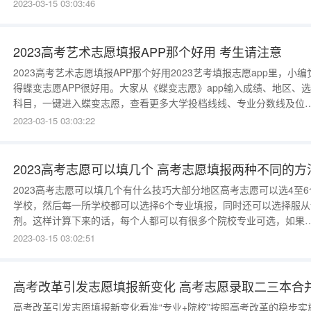
一个专业志愿最重要，但万一你未能被第一个专业志愿录取，志愿校
2023-03-15 03:03:46
会从你所填报的其他志愿里考虑录取。高考最多能填报多少个志愿以
通类本科批为例：新高考地区(14个省市)：1)福建、江苏：新高考最
填40个志愿;
2023高考艺术志愿填报APP那个好用 考生请注意
2023高考艺术志愿填报APP那个好用2023艺考填报志愿app里，小编
得蝶变志愿APP很好用。大家从《蝶变志愿》app输入成绩、地区、
科目，一键进入蝶变志愿，查看更多大学投档线线、专业分数线及位
次、大学排名等数据。艺考志愿填报软件推荐蝶变志愿蝶变志愿超大
2023-03-15 03:03:22
服务器，在高峰时期不卡顿，区别于市面其他产品，一到高峰期经常
现数据刷新不出来的现象。蝶变志愿价格公道，在全国的市场调研中
蝶变志愿
2023高考志愿可以填几个 高考志愿填报两种不同的方
2023高考志愿可以填几个有什么技巧大部分地区高考志愿可以选4至6
学校，然后每一所学校都可以选择6个专业填报，同时还可以选择服从
剂。这样计算下来的话，每个人都可以有很多个院校专业可选，如果
的不高的话，有很大可能被录取。高考志愿能填几个大学1、高考志愿
2023-03-15 03:02:51
行志愿一般可以能填4至6个大学，如果你考上的是一本，填完了一本
愿之后，系统会出来二本的志愿填报，你可以继续填，也可以选择不
填；如果你考上
高考改革引发志愿填报新变化 高考志愿录取二三本合
高考改革引发志愿填报新变化看准“专业+院校”按照高考改革的稳步实