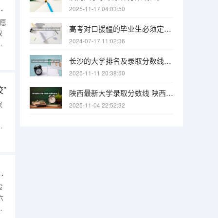
高考志愿填报，14个最容易被混淆的专业
2025-11-17 04:03:50
志愿
高考对口援疆的毕业生必须定向回新疆工作吗，能不能不会回，不回会怎样？
取
2024-07-17 11:02:36
考
高
长沙的大学排名及录取分数线（长沙大学招生分数线）
志
2025-11-11 20:38:50
”
陕西最新大学录取分数线 陕西省2025年各院校最低高考录取分数线
家
2025-11-04 22:52:32
，
在
业
缺
愿时，选择专业的四大误区
般
六
第