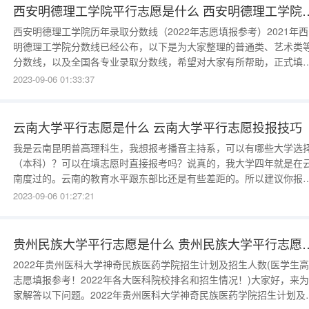
西安明德理工学院平行志愿是什么 西
西安明德理工学院历年录取分数线（2022年志愿填报参考）2021年
明德理工学院分数线已经公布，以下是为大家整理的普通类、艺术类
分数线，以及全国各专业录取分数线，希望对大家有所帮助，正式填
志愿时一定要与学校官网公布的数据进行比对，确保无误。2021年西
2023-09-06 01:33:37
明德理工学院录取分数线【全国】2021年普通本科分省分专业录取分
统计陕西专业名称2021最高分最低分平均分文史类英语468406417
云南大学平行志愿是什么 云南大学平行志愿投报技巧
我是云南昆明普高理科生，我想报考播音主持系，可以有哪些大学选
（本科）？可以在填志愿时直接报考吗？说真的，我大学四年就是在
南度过的。云南的教育水平跟东部比还是有些差距的。所以建议你报
东部的大学。下面是找的一些学校01中国传媒大学播音主持艺术学院
2023-09-06 01:27:21
音系播音与主持艺术专业概况：播音与主持艺术专业学术排名全国第
一，历史悠久，师资雄厚，专业学术性强毕业：略（太多）录取：199
年
贵州民族大学平行志愿是什么 贵
2022年贵州医科大学神奇民族医药学院招生计划及招生人数(医学生
志愿填报参考！2022年各大医科院校排名和招生情况！)大家好，来
家解答以下问题。2022年贵州医科大学神奇民族医药学院招生计划及