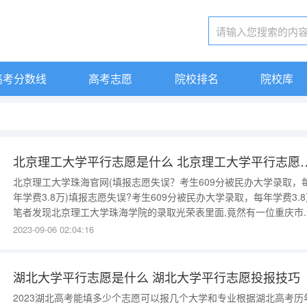
高考分数线
高考志愿
院校排名
院校库
北京理工大学平行志愿是什么 北
北京理工大学珠海官网(填报志愿失误？考生609分被民办大学录取，
年学费3.8万)填报志愿失误?考生609分被民办大学录取，每年学费3.
笔者发现北京理工大学珠海学院的录取光荣表里面,竟然有一位重庆市..
更多内容，请关注我们的高考指导网专题频道。一分钟了解北京理工
2023-09-06 02:04:16
学珠海学院填报志愿失误？考生609分被民办大学录取，每年学费3.8
导读：每年高考录取通知书发放阶段，都会有很多意
湖北大学平行志愿是什么 湖北大学平行志愿投报技巧
2023湖北高考能填多少个志愿可以报几个大学和专业根据湖北高考历