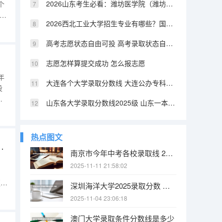
2026山东考生必看：潍坊医学院（潍坊医科大学）往年位次参考
个
内
2026西北工业大学招生专业有哪些？国防特色优势专业
、
高考志愿状态自由可投 高考录取状态自由可投是什么意思
专
志愿怎样算提交成功 怎么报志愿
年
大连各个大学录取分数线 大连公办专科学校排名及分数线
设
科
山东各大学录取分数线2025级 山东一本大学名单排名:含2025年录取分数线一览表
类批
调
热点图文
江农林大学平行志愿投报技巧
南京市今年中考各校录取线 2025南京中考分数线与录取线
2025-11-11 21:58:02
更多
深圳海洋大学2025录取分数 中国海洋大学2025投档线
行
2025-11-04 23:06:18
澳门大学录取条件分数线是多少