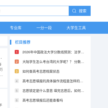
搜索
专业库
一分一段
大学生工具
栏目推荐
2026年中国政法大学分数线预测：法学界的黄埔军校
京理工大学平行志愿投报技巧
大陆学生怎么考台湾的大学呢？？ 分数线又是怎样的？？ 考取难度高不高？
每
8万
如何查高考志愿档案状态
.
大
高考志愿填报的具体操作流程是怎样的（江西高考志愿填报详细步骤）
万
志愿锁定是什么意思 填完志愿后，如何快速知道自己是否被录取
高考志愿填报后还能查看吗
年