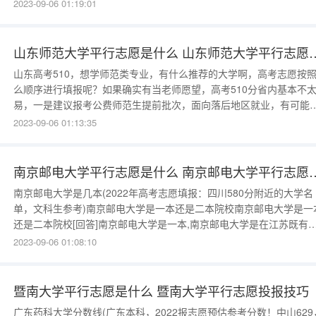
生人数，各省都招什么专业很多人还不知道，...更多内容，请关注我
2023-09-06 01:19:01
的高考指导网专题频道。医学生高考志愿填报参考！2022年各大医科
校排名和招生情况！2022年贵州医科大学神奇民族医药学
山东师范大学平行志愿是什么 山
山东高考510，想学师范类专业，有什么推荐的大学啊，高考志愿按
么顺序进行填报呢？如果确实有当老师愿望，高考510分省内基本不
易，一是建议报考公费师范生提前批次，面向落后地区就业，有可能
录取机会，这个要试一下。二是省内考生不愿意出省，可以报考省外
2023-09-06 01:13:35
师范专业。96个专业+院校，冲冲冲，一定把握稳的院校，再保。可
虑以下学校：洛阳师范学院南京特殊教育师范学院衡阳师范学院
南京邮电大学平行志愿是什么 南
南京邮电大学是几本(2022年高考志愿填报：四川580分附近的大学名
单，文科生参考)南京邮电大学是一本还是二本院校南京邮电大学是一
还是二本院校[回答]南京邮电大学是一本,南京邮电大学是在江苏既有
一批...更多内容，请关注我们的高考指导网专题频道。南邮是211还是
2023-09-06 01:08:10
9852022年高考志愿填报：四川580分附近的大学名单，文科生参考
将为大家奉上四川高考2021年文科最低录取分数
暨南大学平行志愿是什么 暨南大学平行志愿投报技巧
广东药科大学分数线(广东本科，2022报志愿预估参考分数！中山629