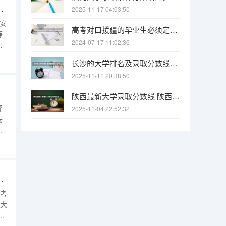
安明德理工学院平行志愿投报技巧
2025-11-17 04:03:50
西安
高考对口援疆的毕业生必须定向回新疆工作吗，能不能不会回，不回会怎样？
等
2024-07-17 11:02:36
报
安
长沙的大学排名及录取分数线（长沙大学招生分数线）
数
2025-11-11 20:38:50
陕西最新大学录取分数线 陕西省2025年各院校最低高考录取分数线
择
2025-11-04 22:52:32
云
考
播
6
州民族大学平行志愿投报技巧
高考
为大
招