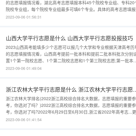
的志愿填报情况看，湖北高考志愿填报本科45个院校专业组、专科20
院校专业组，每个院校专业组最多可填6个专业。具体的高考志愿填报
容大家要密切关注官网通知。湖北高考志愿填报能报几个大学和专业1
2023-09-06 01:56:31
本科生提前批：20个院校专业组本科课程将提前安排单独的志愿者栏
目，填写军队招募、综合评估和招生情况。高考考生可以填写1名高校
业团体志
山西大学平行志愿是什么 山西大学平行志愿投报技巧
2023山西高考能填多少个志愿可以报几个大学和专业根据天津高考历
的志愿填报情况看，山西高考提前一批本科和提前二批本科批次分别
置1个第一院校志愿、1个第二院校志愿和1个第三院校志愿;第一批本
(A、A1、B类)批次分别设置8个平行院校志愿;第二批本科(A、B、C)
2023-09-06 01:49:04
次设置8个平行院校志愿，每所院校设置6个专业志愿和“是否同意专业
剂”志愿。山西高考志愿填报能报几个大学和专业1、高考本科提前
浙江农林大学平行志愿是什么 浙
浙江农林大学排名(2022浙江高校综合排名大数据，志愿填报的重要参
考，你选对了吗？)2022浙江高校综合排名大数据，志愿填报的重要参
考，你选对了吗?2022年6月29日至6月30日,浙江省2022年高考志...
内容，请关注我们的高考指导网专题频道。2022年新一线城市大学排
2023-09-06 01:41:54
榜，55所进入全国前100强，浙大排第一2022浙江高校综合排名大数
据，志愿填报的重要参考，你选对了吗？