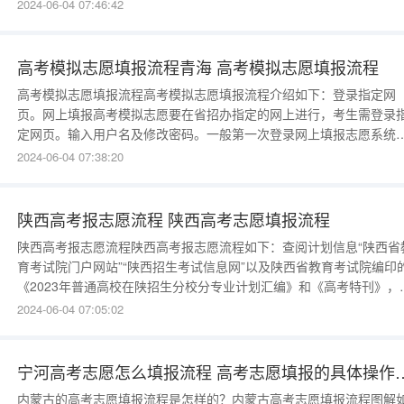
么填报1、本科提前批本科提前批分为A、B、C三段，每段为一个独立
2024-06-04 07:46:42
小批次，依次进行录取，除B段外，其他两段学生每次可填报1所学校
每所学校设6个专业志愿和1个专业服从调剂选项。2、
高考模拟志愿填报流程青海 高考模拟志愿填报流程
高考模拟志愿填报流程高考模拟志愿填报流程介绍如下：登录指定网
页。网上填报高考模拟志愿要在省招办指定的网上进行，考生需登录
定网页。输入用户名及修改密码。一般第一次登录网上填报志愿系统
输入初始密码。输入用户名和密码后，再点击“登录”按钮即可进入网
2024-06-04 07:38:20
报志愿系统。阅读考生须知。考生应仔细阅读，了解高考模拟志愿填
操作流程和相关要求以后再进行下一步的操作，这一步很重要，不
陕西高考报志愿流程 陕西高考志愿填报流程
陕西高考报志愿流程陕西高考报志愿流程如下：查阅计划信息“陕西省
育考试院门户网站”“陕西招生考试信息网”以及陕西省教育考试院编印
《2023年普通高校在陕招生分校分专业计划汇编》和《高考特刊》，
查阅今年我省计划信息的正规渠道，请考生认准上述渠道。阅读招生
2024-06-04 07:05:02
程考生应通过“陕西省教育考试院门户网站”认真了解我省高考招生政
通过教育部阳光高考平台认真阅读拟
宁河高考志愿怎么填报流程 高考志
内蒙古的高考志愿填报流程是怎样的？内蒙古高考志愿填报流程图解