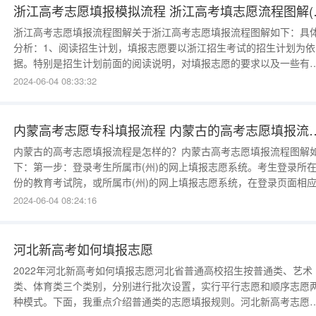
浙江高考志愿填
浙江高考志愿填报流程图解关于浙江高考志愿填报流程图解如下：具
分析：1、阅读招生计划，填报志愿要以浙江招生考试的招生计划为依
据。特别是招生计划前面的阅读说明，对填报志愿的要求以及一些有
殊规定的院校和专业进行了提示，考生一定要注意阅读。2、3、输入
2024-06-04 08:33:32
户名和密码，输入用户名和密码。用户名是考生准考证上的14位报名
号，第一次登录网上填报志愿系统要输入初始密码，初
内蒙高考志愿专科填报流程 内蒙古
内蒙古的高考志愿填报流程是怎样的？内蒙古高考志愿填报流程图解
下：第一步：登录考生所属市(州)的网上填报志愿系统。考生登录所
份的教育考试院，或所属市(州)的网上填报志愿系统，在登录页面相
正确输入报名号、准考证号、身份证号和密码等信息后，进入网上填
2024-06-04 08:24:16
志愿系统。第二步：输入用户名和密码。用户名是考生准考证上的14
报名号数字，第一次登录网上报名系统的初始密码
河北新高考如何填报志愿
2022年河北新高考如何填报志愿河北省普通高校招生按普通类、艺术
类、体育类三个类别，分别进行批次设置，实行平行志愿和顺序志愿
种模式。下面，我重点介绍普通类的志愿填报规则。河北新高考志愿