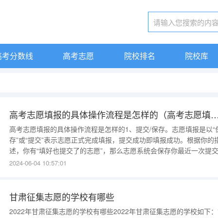
高考分数线
高考志愿
院校排名
院校库
高考志愿填报的具体操作流程是怎样的（高考志愿填报
高考志愿填报的具体操作流程是怎样的1、提交/保存。志愿填报是以“
存”或“提交”表示志愿正式完成填报，提交成功即填报成功。根据你的
述，你有“填好也提交了的志愿”，那么志愿系统会保存你最近一次提
志愿信息。志愿填报时间结束后，本次填报的志愿将不能修改或者补
2024-06-04 10:57:01
填，考生只能等待下次填报（注意所在省份志愿批次设置和填报日程
段）。2、登陆查看志愿。志愿系统关闭之前，属于正常填报的开放时
段，
甘肃征集志愿的学校有哪些
2022年甘肃征集志愿的学校有哪些2022年甘肃征集志愿的学校如下