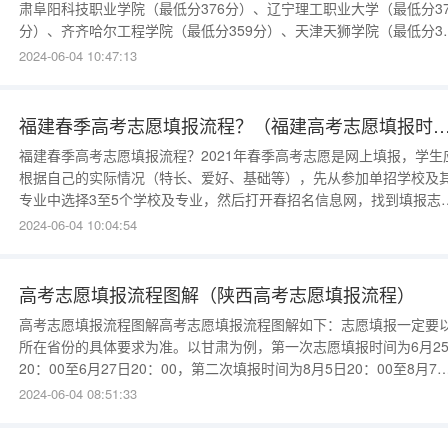
肃阜阳科技职业学院（最低分376分）、辽宁理工职业大学（最低分37
分）、齐齐哈尔工程学院（最低分359分）、天津天狮学院（最低分36
分）、无锡科技职业学院（最低分375分）等。2022年甘肃专科征集
2024-06-04 10:47:13
愿填报时间分为以下方面：1、高职(专科)P、Q段：8月11日20:00-8
12日8:
福建春季高考志愿填报流程？（福建高考志愿
福建春季高考志愿填报流程？2021年春季高考志愿是网上填报，学生
根据自己的实际情况（特长、爱好、基础等），先从参加单招学校及
专业中选择3至5个学校及专业，然后打开春招名信息网，找到填报志
网页，按要求填写自己所选择学校及专业（把最理想的学校填在最前
2024-06-04 10:04:54
面，依次类推），填完确认信息无误点提交发送，收到提交成功信息
志愿填报完成福建高考志愿填报时间福建高考志愿填报时间通常会在
考结束后的
高考志愿填报流程图解（陕西高考志愿填报流程）
高考志愿填报流程图解高考志愿填报流程图解如下：志愿填报一定要
所在省份的具体要求为准。以甘肃为例，第一次志愿填报时间为6月2
20：00至6月27日20：00，第二次填报时间为8月5日20：00至8月7
14：00。录取将于7月5日开始，8月19日结束。今年普通文理类实施
2024-06-04 08:51:33
行志愿的本科提前批（B段、D段、E段、F段）、本科一批（I段）、
科二批（K段）和高职（专科）批（Q