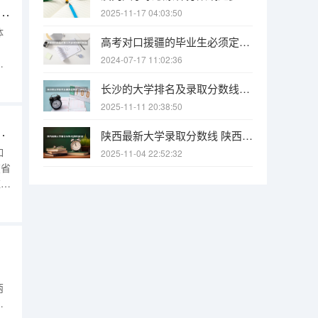
报模拟流程 浙江高考填志愿流程图解(填报教程说明)
2025-11-17 04:03:50
体
高考对口援疆的毕业生必须定向回新疆工作吗，能不能不会回，不回会怎样？
2024-07-17 11:02:36
特
用
长沙的大学排名及录取分数线（长沙大学招生分数线）
2025-11-11 20:38:50
的高考志愿填报流程是怎样的？
陕西最新大学录取分数线 陕西省2025年各院校最低高考录取分数线
如
2025-11-04 22:52:32
在省
应栏
报
位
两
怎