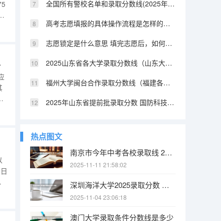
全国所有警校名单和录取分数线(2025年参考) 陕西提前批警校录取分数
5
6
高考志愿填报的具体操作流程是怎样的（江西高考志愿填报详细步骤）
志
月
志愿锁定是什么意思 填完志愿后，如何快速知道自己是否被录取
填报时间）
2025山东省各大学录取分数线（山东大学排名及录取分数线）
应
福州大学闽台合作录取分数线（福建各所大学法学系的分数线2025）
其
愿
2025年山东省提前批录取分数 国防科技大学提前批山东录取分数线
，
高
热点图文
南京市今年中考各校录取线 2025南京中考分数线与录取线
以
2025-11-11 21:58:02
5日
日
深圳海洋大学2025录取分数 中国海洋大学2025投档线
平
2025-11-04 23:06:18
本
澳门大学录取条件分数线是多少