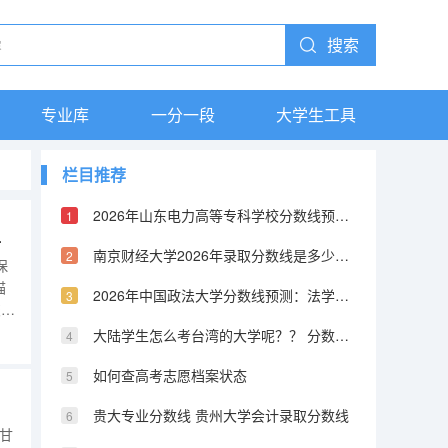
搜索
专业库
一分一段
大学生工具
栏目推荐
2026年山东电力高等专科学校分数线预测及往年分数参考
流程图解）
南京财经大学2026年录取分数线是多少？专业优势与就业前景全面解析
保
描
2026年中国政法大学分数线预测：法学界的黄埔军校
交的
大陆学生怎么考台湾的大学呢？？ 分数线又是怎样的？？ 考取难度高不高？
时
间
如何查高考志愿档案状态
贵大专业分数线 贵州大学会计录取分数线
：甘