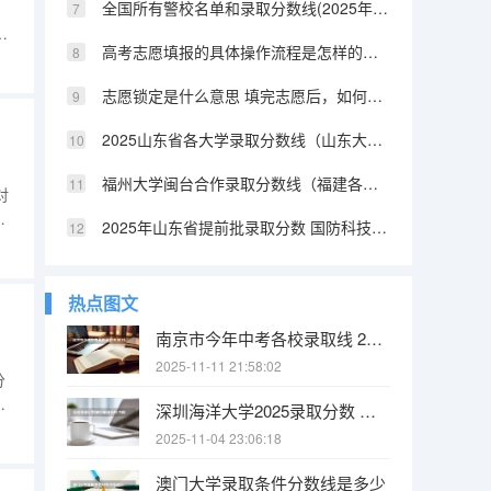
全国所有警校名单和录取分数线(2025年参考) 陕西提前批警校录取分数
志
高考志愿填报的具体操作流程是怎样的（江西高考志愿填报详细步骤）
；
生章
志愿锁定是什么意思 填完志愿后，如何快速知道自己是否被录取
2025山东省各大学录取分数线（山东大学排名及录取分数线）
福州大学闽台合作录取分数线（福建各所大学法学系的分数线2025）
对
2025年山东省提前批录取分数 国防科技大学提前批山东录取分数线
统
，
热点图文
南京市今年中考各校录取线 2025南京中考分数线与录取线
2025-11-11 21:58:02
分
是
深圳海洋大学2025录取分数 中国海洋大学2025投档线
报
2025-11-04 23:06:18
：
中
澳门大学录取条件分数线是多少