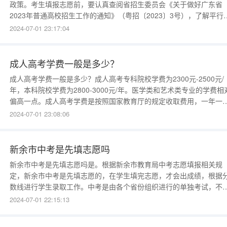
政策。考生填报志愿前，要认真查阅省招生委员会《关于做好广东省
2023年普通高校招生工作的通知》（粤招〔2023〕3号），了解平行
愿、顺序志愿投档录取模式的批次及类型、志愿填报要求、投档原则
2024-07-01 23:17:04
登录拟填报高校网站和教育部“阳光高考”平台（，查看拟填报高校招
程及招生专业的录取规则、身体条件限制等要求。
成人高考学费一般是多少？
成人高考学费一般是多少？成人高考专科院校学费为2300元-2500元/
年，本科院校学费为2800-3000元/年。医学类和艺术类专业的学费相
偏高一点。成人高考学费是按照国家教育厅的规定收取费用，一年一
次，具体成人高考学费以报考院校收费标准为主。成人高考学费不是
2024-07-01 23:08:06
一的，每个院校有不同的规定。专科院校学费为2300元—2500元/年
本科院校的学费为2800—3000元/年。本科层
新余市中考是先填志愿吗
新余市中考是先填志愿吗是。根据新余市教育局中考志愿填报相关规
定，新余市中考是先填志愿的，在学生填完志愿，才会出成绩，根据
数线进行学生录取工作。中考是由各个省份组织进行的单独考试，不
全国统一考试，填报志愿的规定也不相同。2015年新余市中考志愿填
2024-07-01 22:15:13
怎么填1、2015年新余市中考各重点高中和重点建设高中招生总计划
市一中、市四中各1320人，市十中(新钢中学)900人，市七中(渝水一