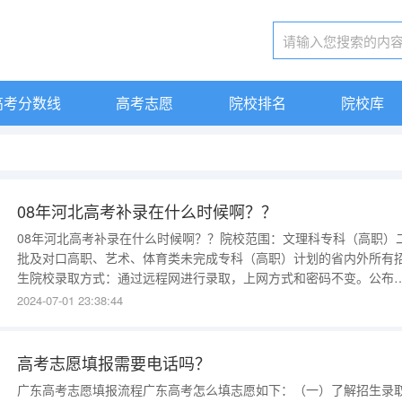
高考分数线
高考志愿
院校排名
院校库
08年河北高考补录在什么时候啊？？
08年河北高考补录在什么时候啊？？院校范围：文理科专科（高职）
批及对口高职、艺术、体育类未完成专科（高职）计划的省内外所有
生院校录取方式：通过远程网进行录取，上网方式和密码不变。公布
求志愿计划时间：9月14日（一）填报志愿方式：征求志愿由县（市
2024-07-01 23:38:44
区）招生办公室统一组织填报，注册录取由五所试点民办高校组织报
名。（二）征求志愿填报时间为9月15日—16日;注册录取报名时间为
高考志愿填报需要电话吗？
广东高考志愿填报流程广东高考怎么填志愿如下：（一）了解招生录