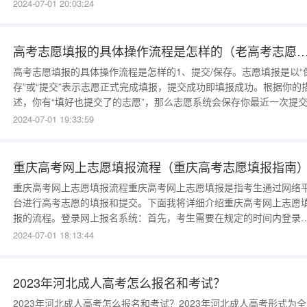
州成人高考的一种招生层次，考生报考杭州成人高考高起专层次，选
2024-07-01 20:03:24
函授学习形式，毕业后可以获得国家承认的函授大专学历。2022年杭
函授大专报名时间从9月1日开始，考生需要在规定的时间内，登录浙
省教育考试院
高考志愿填报的具体操作流程是怎样的（老高考志愿
高考志愿填报的具体操作流程是怎样的1、提交/保存。志愿填报是以“
存”或“提交”表示志愿正式完成填报，提交成功即填报成功。根据你的
述，你有“填好也提交了的志愿”，那么志愿系统会保存你最近一次提
志愿信息。志愿填报时间结束后，本次填报的志愿将不能修改或者补
2024-07-01 19:33:59
填，考生只能等待下次填报（注意所在省份志愿批次设置和填报日程
段）。2、登陆查看志愿。志愿系统关闭之前，属于正常填报的开放时
段，
重庆高考网上志愿填报流程（重庆高考志愿填报指南
重庆高考网上志愿填报流程重庆高考网上志愿填报是指考生通过网络
台进行高考志愿的填报和提交。下面我将详细介绍重庆高考网上志愿
报的流程。登录网上报名系统：首先，考生需要在规定的时间内登录
庆高考网上报名系统。一般来说，学校会提供相应的网址和登录账号
2024-07-01 18:13:44
码给考生，考生需要准确填写这些信息进行登录。填写个人信息：登
成功后，考生需要填写个人信息，包括姓名、身份证号码、学籍号等
2023年河北成人高考怎么报名和考试？
2023年河北成人高考怎么报名和考试？2023年河北成人高考形式为