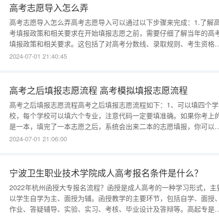
高考志愿导入怎么弄
高考志愿导入怎么弄高考志愿导入可以通过以下步骤来完成：1.了解
考填报政策和相关要求在开始填报志愿之前，需要仔细了解当年的高
填报政策和相关要求。这包括了对高考分数线、录取规则、考生资格
报名流程等的全面了解。同时，还应了解自己感兴趣的专业和学校的
2024-07-01 21:40:45
生情况，包括专业设置、录取分数线和学校特点等。2.选择填报的学
和专业根据个人的兴趣和职业规划，选择填报的
高考之后填报志愿流程 高考模拟填报志愿流程
高考之后填报志愿流程高考之后填报志愿流程如下：1、可以填四个学
校，每个学校可以填六个专业，注意代码一定要填准确。如果你考上
是一本，填完了一本志愿之后，系统会出来二本的志愿填报，你可以
续填，也可以选择不填”如果你考上的是二本，填完了之后也可以继续
2024-07-01 21:06:00
三本的。填报学校的时候，注意第一个学校可以填的稍微高一点，就
比你高考成绩排名稍微高500名左右，第二个和第二个填和
宁波卫生职业技术学院成人高考报名条件是什么？
2022年杭州函授大专报名流程？函授是成人高考的一种学习形式，主
以学生自学为主、面授为辅。函授教学的主要环节，包括自学、面授
作业、答疑辅导、实验、实习、考核、毕业设计及答辩等。高起专是