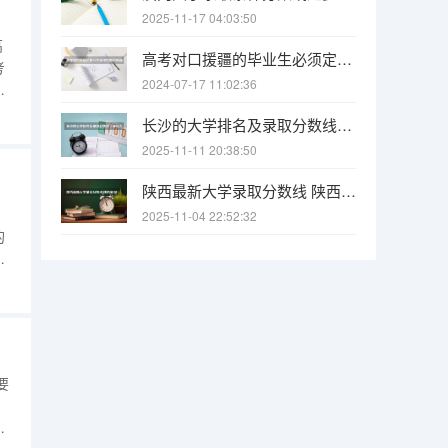
2025-11-17 04:03:50
高
高考对口援疆的毕业生必须定向回新疆工作吗，能不能不会回，不回会怎样？
考
2024-07-17 11:02:36
和
招
长沙的大学排名及录取分数线（长沙大学招生分数线）
校
2025-11-11 20:38:50
陕西最新大学录取分数线 陕西省2025年各院校最低高考录取分数线
2025-11-04 22:52:32
的
继
填
是
要
、
杭