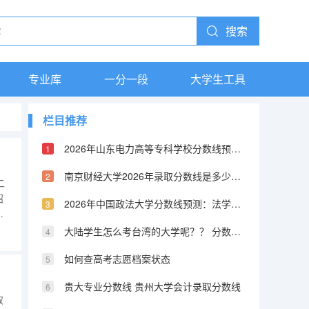
搜索
专业库
一分一段
大学生工具
栏目推荐
2026年山东电力高等专科学校分数线预测及往年分数参考
南京财经大学2026年录取分数线是多少？专业优势与就业前景全面解析
二
招
2026年中国政法大学分数线预测：法学界的黄埔军校
征
、
大陆学生怎么考台湾的大学呢？？ 分数线又是怎样的？？ 考取难度高不高？
如何查高考志愿档案状态
贵大专业分数线 贵州大学会计录取分数线
取