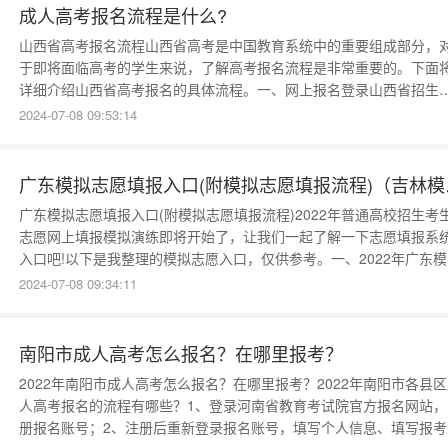
成人高考报名流程是什么?
山西省高考报名流程山西省高考是中国教育系统中的重要组成部分，
于即将面临高考的学生来说，了解高考报名流程是非常重要的。下面
详细介绍山西省高考报名的具体流程。一、网上报名登录山西省招生
试信息网（），进入“高考报名”页面。注册用户账号：填写个人基本
2024-07-08 09:53:14
息，并设置用户名和密码。填写报名信息：根据提示填写个人身份信
息、志愿填报等相关内容。上传照
广东模拟志愿填
广东模拟志愿填报入口(附模拟志愿填报流程)2022年普通高校招生考
志愿网上填报模拟演练即将开始了，让我们一起了解一下志愿填报系
入口吧!以下是我整理的模拟志愿入口，仅供参考。一、2022年广东模
志愿填报入口2022年广东模拟志愿填报入口：二、广东模拟志愿填报
2024-07-08 09:34:11
程1、登录系统使用Google、Edge浏览器输入网址：#/home，进入
登录页面，查看本系统登
南阳市成人高考怎么报名？在哪里报考？
2022年南阳市成人高考怎么报名？在哪里报考？2022年南阳市各县
人高考报名的流程有哪些？1、登录河南省教育考试院官方报名网站，
册报名账号；2、注册后重新登录报名账号，填写个人信息、填写报考