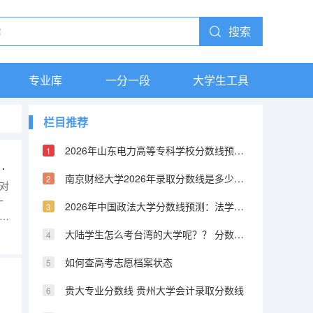
搜索
专业库
一分一段
大学生工具
栏目推荐
2026年山东电力高等专科学校分数线预测及往年分数参考
愿填报的具体操作流程是怎样的
南京财经大学2026年录取分数线是多少？专业优势与就业前景全面解析
对
一
2026年中国政法大学分数线预测：法学界的黄埔军校
的
在
大陆学生怎么考台湾的大学呢？？ 分数线又是怎样的？？ 考取难度高不高？
办
如何查高考志愿档案状态
？
贵大专业分数线 贵州大学会计录取分数线