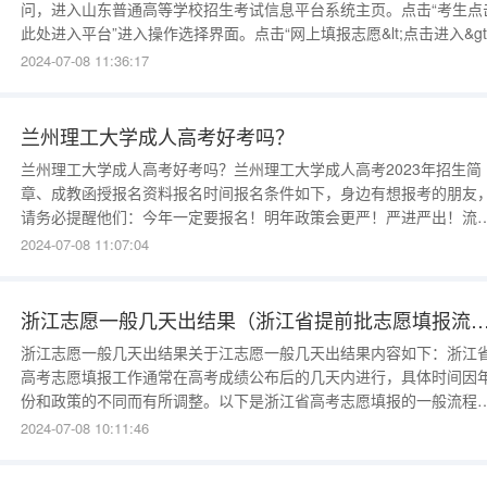
问，进入山东普通高等学校招生考试信息平台系统主页。点击“考生点
此处进入平台”进入操作选择界面。点击“网上填报志愿&lt;点击进入&gt;
进入志愿填报说明界面。点击“操作手册（点击此处下载）”可下载本
2024-07-08 11:36:17
手册。认真阅读上述重要提示、勾选“我已认真阅读上述内容”、“点击
处开始填报志愿”，进入登录界面。考生若忘记登
兰州理工大学成人高考好考吗？
兰州理工大学成人高考好考吗？兰州理工大学成人高考2023年招生简
章、成教函授报名资料报名时间报名条件如下，身边有想报考的朋友
请务必提醒他们：今年一定要报名！明年政策会更严！严进严出！流
繁琐！学费上涨！学制延长！今年报考是最后的选择。1、兰州理工大
2024-07-08 11:07:04
简介兰州理工大学，坐落于兰州市，主管主办部门是甘肃省，兰州理
大学是国家正规公办大学。2、兰州理工大学成人高考的具体专业可以
击底部咨
浙江志愿一般几天出结果（浙江省提前批志愿
浙江志愿一般几天出结果关于江志愿一般几天出结果内容如下：浙江
高考志愿填报工作通常在高考成绩公布后的几天内进行，具体时间因
份和政策的不同而有所调整。以下是浙江省高考志愿填报的一般流程
时间安排：1.高考成绩公布：浙江省高考成绩通常在每年的6月26日左
2024-07-08 10:11:46
公布。考生可以在浙江省教育考试院的官方网站上查询自己的高考成
绩。2.志愿填报时间：在高考成绩公布