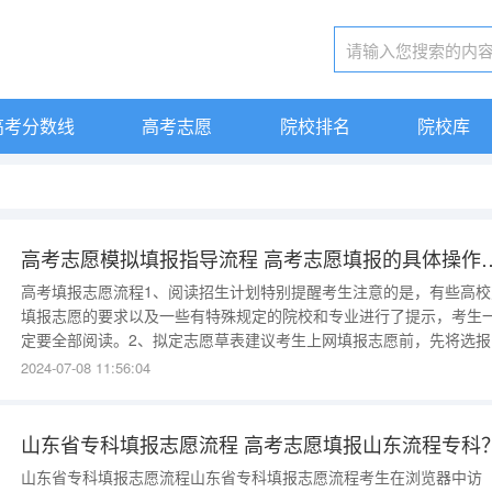
高考分数线
高考志愿
院校排名
院校库
高考志愿模拟填报指导流程 高考志
高考填报志愿流程1、阅读招生计划特别提醒考生注意的是，有些高校
填报志愿的要求以及一些有特殊规定的院校和专业进行了提示，考生
定要全部阅读。2、拟定志愿草表建议考生上网填报志愿前，先将选报
志愿填写到志愿草表上，再按志愿草表上的内容上网填报，可以减少
2024-07-08 11:56:04
网上反复修改的次数，减少出错的可能性。3、登录指定网页登录省招
指定网页，打开浏览器，输入网报网址，如果网络管理员已经将网
山东省专科填报志愿流程 高考志愿填报山东流程专科
山东省专科填报志愿流程山东省专科填报志愿流程考生在浏览器中访