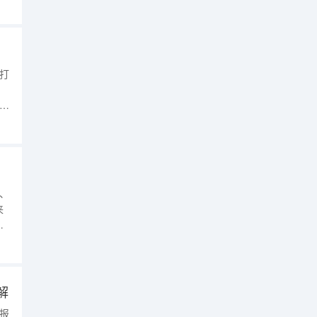
缴
龄
打
考
初
点
、
来
择
教
般
其
解
填报