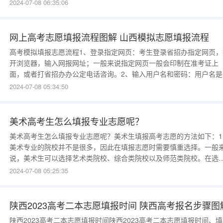
愿；3、志愿填报后，还需上传线上审核资料；4、审核通过后缴费，
2024-07-08 06:35:06
费成功即报名成功；南阳市成人高考河南成人高考报名条件：（1）年
限制：考生须满18周岁。（2）参加必要考
网上高考志愿填报流程图解 山西模拟志愿填报流程
高考模拟填报志愿流程1、登录指定网页：考生登录省招办指定网页，
开浏览器，输入网报网址；一般来说指定网页一般会印制在准考证上
面，或者打省招办办公定电话咨询。2、输入用户名和密码：用户名是
生准考证上的14位报名号数字，第一次登录网上填报志愿系统要输入
2024-07-08 05:34:50
始密码，初始密码是考生本人的身份证号；输入用户名和密码后，再
击“登录”按钮即可进入网上填报志愿系统。3、首次
美术高考生怎么填报专业志愿呢？
美术高考生怎么填报专业志愿呢？美术生填报高考志愿的方法如下：1
美术专业的院校并不是很多，因此在填报志愿时需要慎重选择。一般
说，美术生可以选择艺术类院校、综合类院校以及师范类院校。在选
院校时，需要考虑自己的兴趣爱好和专业方向，同时需要考虑学校的
2024-07-08 05:25:35
学质量、师资力量以及就业前景等因素。2、需要注意填报的顺序。一
来说，美术生填报志愿时，应该将自己最想去的学校放在第一志愿，
陕西2023高考二本志愿填报时间 陕西高考报名步骤图
陕西2023高考二本志愿填报时间陕西2023高考二本志愿填报时间、