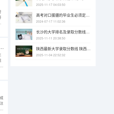
2025-11-17 04:03:50
对
高考对口援疆的毕业生必须定向回新疆工作吗，能不能不会回，不回会怎样？
将
2024-07-17 11:02:36
考
信
长沙的大学排名及录取分数线（长沙大学招生分数线）
2025-11-11 20:38:50
报入口(附模拟志愿填报流程)（吉林模拟志愿填报入口(附模拟志愿填报流程)）
陕西最新大学录取分数线 陕西省2025年各院校最低高考录取分数线
生
2025-11-04 22:52:32
统
拟
流
系统
区成
注
志