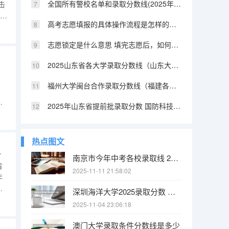
全国所有警校名单和录取分数线(2025年参考) 陕西提前批警校录取分数
击
”
高考志愿填报的具体操作流程是怎样的（江西高考志愿填报详细步骤）
使用
此
志愿锁定是什么意思 填完志愿后，如何快速知道自己是否被录取
2025山东省各大学录取分数线（山东大学排名及录取分数线）
福州大学闽台合作录取分数线（福建各所大学法学系的分数线2025）
，
程
2025年山东省提前批录取分数 国防科技大学提前批山东录取分数线
学
工
点
热点图文
填报流程）
南京市今年中考各校录取线 2025南京中考分数线与录取线
省
2025-11-11 21:58:02
年
和
深圳海洋大学2025录取分数 中国海洋大学2025投档线
右
2025-11-04 23:06:18
澳门大学录取条件分数线是多少