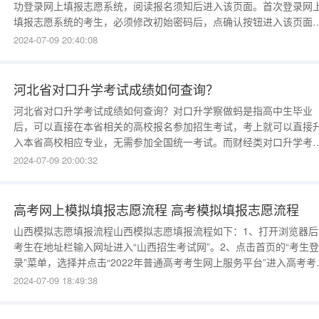
功登录网上填报志愿系统，阅读报名须知后进入该页面。首次登录网
填报志愿系统的考生，必须修改初始密码后，点确认按钮进入该页面
以普通艺术类考生填报志愿为例，页面如下图所示：2、在志愿类别选
2024-07-09 20:40:08
页面点击“填写志愿表”或“修改志愿表”即进入该页面，如下图所示：3
考生在每次填写或者修改志愿后，进入该页面，如下图所
河北省对口升学考试成绩如何查询？
河北省对口升学考试成绩如何查询？对口升学察做蚂是指高中生毕业
后，可以直接在本省相关的高校报名参加招生考试，考上就可以直接
入本省高校相应专业，无需参加全国统一考试。而财经类对口升学考
则是根据高中生所学的财经类课程知识进行考察，考试科目包括政治
2024-07-09 20:00:32
语文、数学、外语和财经五门学科。下面介绍下河北省对口升学财经
考试查分方式：一、网上查询河北省教育招生考试院会在官网上公布
高考网上模拟填报志愿流程 高考模拟填报志愿流程
山西模拟志愿填报流程山西模拟志愿填报流程如下：1、打开浏览器后
考生在地址栏输入网址进入“山西招生考试网”。2、点击首页的“考生登
录”菜单，选择并点击“2022年普通高考考生网上服务平台”进入高考考
网上服务平台主页面。3、点击高考考生网上服务平台主页面的“志愿
2024-07-09 18:49:38
报”菜单，进入网上填报志愿系统登录页面。4、在“考生登录”区按照
信息输入考生号、密码及验证码，并