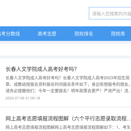
高考分数线
高考志愿
院校排名
院校库
长春人文学院成人高考好考吗？
长春人文学院成人高考好考吗？长春人文学院成人高考2023年招生简
章、成教函授报名资料报名时间报名条件如下，身边有想报考的朋友
请务必提醒他们：今年一定要报名！明年政策会更严！严进严出！流
繁琐！学费上涨！学制延长！今年报考是最后的选择。1、长春人文学
2024-07-09 21:00:18
简介长春人文学院，坐落于长春市，主管主办部门是吉林省教育厅，
春人文学院是国家正规民办大学。2、长春人文学院成人高考的具体专
可以点
网上高考志愿填报流程图解（六个平行志愿录取
网上高考志愿填报流程图解网上高考志愿填报流程图解如下：1、考生