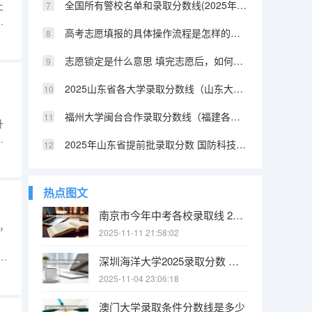
全国所有警校名单和录取分数线(2025年参考) 陕西提前批警校录取分数
上
。
高考志愿填报的具体操作流程是怎样的（江西高考志愿填报详细步骤）
择
、
志愿锁定是什么意思 填完志愿后，如何快速知道自己是否被录取
2025山东省各大学录取分数线（山东大学排名及录取分数线）
福州大学闽台合作录取分数线（福建各所大学法学系的分数线2025）
升
试
2025年山东省提前批录取分数 国防科技大学提前批山东录取分数线
、
类
热点图文
南京市今年中考各校录取线 2025南京中考分数线与录取线
，
2025-11-11 21:58:02
生
深圳海洋大学2025录取分数 中国海洋大学2025投档线
填
2025-11-04 23:06:18
提示
澳门大学录取条件分数线是多少