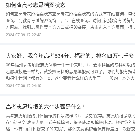
如何查高考志愿档案状态
如何查高考志愿档案状态查高考志愿档案状态的方式有在线查询、电
查询、到教育考试院咨询窗口。1、在线查询。访问当地教育考试院的
方网站。找到志愿档案查询入口或相关链接，点击进入查询页面，根
系统指引填写个人信息，如姓名、身份证号码、准考证号码等。确认
2024-07-09 17:22:42
息无误后，提交查询请求。等待系统处理并返回志愿档案的状态结果
2、电话查询。查找并记录当地教育考试院提供的查询热线电话
大家好，我今年高
09年福州高考填报志愿问题一个一个来吧：1、去本科里的专科可以
志愿填报是一样的，就按照专科的志愿填报就可以了，你们的报考指
和招生计划上都有的。2、这个要看什么样的大学了，一般的一本的大
里的专科，录取分数都在本二线之上，这个是真的，而且我说的是最
2024-07-09 17:04:19
录取分。二本里的专业分数要稍低一些，但是也低不了多少的。3、福
大学是一所不错的大学综合实力也不错，他的专科当然分数基本是多
二
高考志愿填报的六个步骤是什么？
高考志愿填报的具体操作流程是怎样的1、提交/保存。志愿填报是以“
存”或“提交”表示志愿正式完成填报，提交成功即填报成功。根据你的
述，你有“填好也提交了的志愿”，那么志愿系统会保存你最近一次提