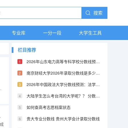
搜索
专业库
一分一段
大学生工具
栏目推荐
2026年山东电力高等专科学校分数线预测及往年分数参考
南京财经大学2026年录取分数线是多少？专业优势与就业前景全面解析
，
2026年中国政法大学分数线预测：法学界的黄埔军校
程
院
大陆学生怎么考台湾的大学呢？？ 分数线又是怎样的？？ 考取难度高不高？
长
业
如何查高考志愿档案状态
流程图解）
贵大专业分数线 贵州大学会计录取分数线
成