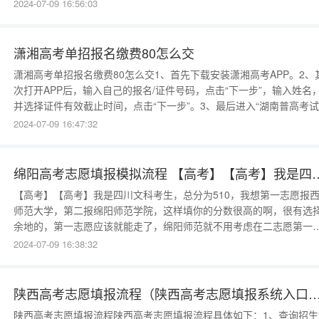
志愿信息。志愿填报时间结束后，本次填报的志愿将不能修改或者补
2024-07-09 16:56:03
填，考生只能等待下次填报（注意所在省份志愿批次设置和填报日程
段）。2、登陆查看志愿。志愿系统关闭之前，属于正常填报的开放时
段，
潇湘高考单招报名缴费80怎么交
潇湘高考单招报名缴费80怎么交1、首先下载安装潇湘高考APP。2、
次打开APP后，输入自己的报名/证件号码，点击“下一步”，输入姓名
并选择证件有效截止时间，点击“下一步”。3、最后进入“湖南普高考
费系统”，确认信息正确后，点击“报名缴费”，缴80元即可完成缴费。
2024-07-09 16:47:32
何在湖南高考网上进行志愿填报潇湘高考注册流程如下：1、考生在手
上打开“潇湘高考”APP，输入本
绵阳高考志愿填报模拟流程 【高考】【高考】我是四川文科考生，总分为51
【高考】【高考】我是四川文科考生，总分为510，我想第一志愿报
师范大学，第二报绵阳师范学院，这样填你的分数很高的啊，很有选
余地的，第一志愿应该就能走了，绵阳师范就不用考虑在二志愿第一
了吧，你查哈四川师范大学的录取分数，第一志愿可以填哈嘛，不过
2024-07-09 16:38:32
先查哈它历年的分数线来确定哈。没问题的，祝你好运！四川公务员
试过程1.确定为面试对象公务员[微博]面试是在笔试之后进行，笔试合
者
陕西高考志愿填报流程（陕西高考志愿填报系统入口网址 附填报网
陕西高考志愿填报流程陕西高考志愿填报流程具体如下：1、查询招生