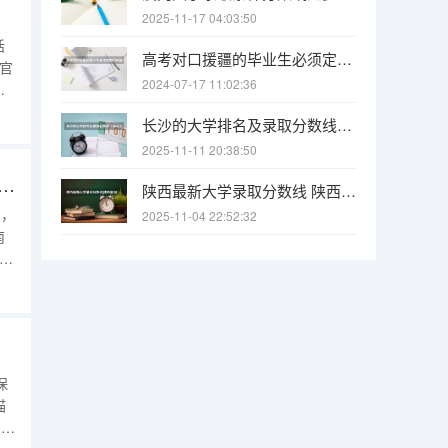
2025-11-17 04:03:50
话
高考对口援疆的毕业生必须定向回新疆工作吗，能不能不会回，不回会怎样？
官
2024-07-17 11:02:36
据
信
长沙的大学排名及录取分数线（长沙大学招生分数线）
。
2025-11-11 20:38:50
考534分，福建的，排名四万七千多名。想问问志愿要怎么报，厦门理工和福州工程学院行吗？
陕西最新大学录取分数线 陕西省2025年各院校最低高考录取分数线
的，
2025-11-04 22:52:32
南
学
低
州
了
保
描
交的