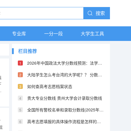
搜索
专业库
一分一段
大学生工具
栏目推荐
2026年中国政法大学分数线预测：法学界的黄埔军校
大陆学生怎么考台湾的大学呢？？ 分数线又是怎样的？？ 考取难度高不高？
填
下
如何查高考志愿档案状态
在
绩
贵大专业分数线 贵州大学会计录取分数线
合
全国所有警校名单和录取分数线(2025年参考) 陕西提前批警校录取分数
法与步骤）
高考志愿填报的具体操作流程是怎样的（江西高考志愿填报详细步骤）
截