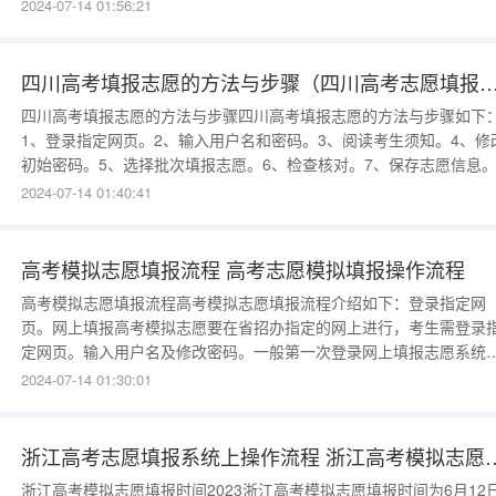
备考圈不浪费您的每一分，三分考七分选，备考圈专注高考志愿填报
2024-07-14 01:56:21
域数十年，资深老师为考生及家长出谋划策、化解难题，力争给您提
最具针对性、可操作性的志愿填报指导服务，助您圆名校梦想。高考
愿填报步骤第一
四川高考填报志愿的方法与步骤（四川高考志愿
四川高考填报志愿的方法与步骤四川高考填报志愿的方法与步骤如下
1、登录指定网页。2、输入用户名和密码。3、阅读考生须知。4、修
初始密码。5、选择批次填报志愿。6、检查核对。7、保存志愿信息
报方法与技巧如下：1、专业和学校，权衡选择好。不管专业还和学校
2024-07-14 01:40:41
都很重要。专业决定你的未来就业方向，而学校的所处位置，资源量
学校的名气也
高考模拟志愿填报流程 高考志愿模拟填报操作流程
高考模拟志愿填报流程高考模拟志愿填报流程介绍如下：登录指定网
页。网上填报高考模拟志愿要在省招办指定的网上进行，考生需登录
定网页。输入用户名及修改密码。一般第一次登录网上填报志愿系统
输入初始密码。输入用户名和密码后，再点击“登录”按钮即可进入网
2024-07-14 01:30:01
报志愿系统。阅读考生须知。考生应仔细阅读，了解高考模拟志愿填
操作流程和相关要求以后再进行下一步的操作，这一步很重要，不
浙江高考志愿填报系统上操作流程
浙江高考模拟志愿填报时间2023浙江高考模拟志愿填报时间为6月12