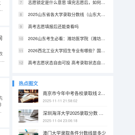
志愿锁定是什么意思 填完志愿后，如何快速知道自己是否被录取
之
科
2025山东省各大学录取分数线（山东大学排名及录取分数线）
。
高考志愿填报后还能查看吗
间
2026山东考生必看：潍坊医学院（潍坊医科大学）往年位次参考
：
2026西北工业大学招生专业有哪些？国防特色优势专业
改
。填
高考志愿状态自由可投 高考录取状态自由可投是什么意思
，
和
热点图文
南京市今年中考各校录取线 2025南京中考分数线与录取线
先
2025-11-11 21:58:02
排
选
深圳海洋大学2025录取分数 中国海洋大学2025投档线
选
2025-11-04 23:06:18
：
该
澳门大学录取条件分数线是多少