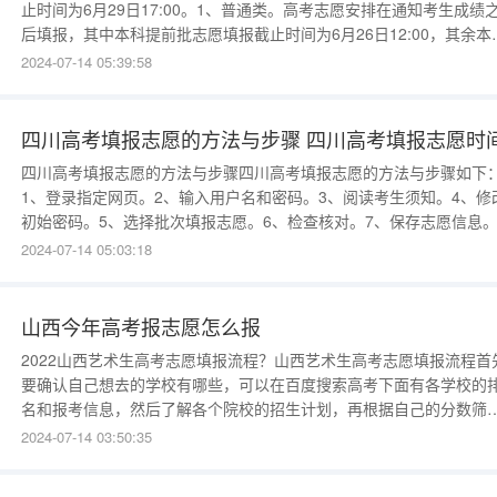
止时间为6月29日17:00。1、普通类。高考志愿安排在通知考生成绩
后填报，其中本科提前批志愿填报截止时间为6月26日12:00，其余本
志愿填报截止时间为6月29日17:00，专科志愿填报截止时间为7月5日
2024-07-14 05:39:58
17:00。对口招生志愿填报截止时间为6月29日17:00。2、艺术体育类
艺术体
四川高考填报志愿的方法与步骤 四川高考填报志愿时
四川高考填报志愿的方法与步骤四川高考填报志愿的方法与步骤如下
1、登录指定网页。2、输入用户名和密码。3、阅读考生须知。4、修
初始密码。5、选择批次填报志愿。6、检查核对。7、保存志愿信息
报方法与技巧如下：1、专业和学校，权衡选择好。不管专业还和学校
2024-07-14 05:03:18
都很重要。专业决定你的未来就业方向，而学校的所处位置，资源量
学校的名气也
山西今年高考报志愿怎么报
2022山西艺术生高考志愿填报流程？山西艺术生高考志愿填报流程首
要确认自己想去的学校有哪些，可以在百度搜索高考下面有各学校的
名和报考信息，然后了解各个院校的招生计划，再根据自己的分数筛
合适的学校，最后按照专业和文化做选择。比如：文化成绩好的可以
2024-07-14 03:50:35
择文化占比大的院校，专业成绩好的可以选择专业占比大的院校。一
找到山西省艺术类联考成绩的院校汇总，看招生简章和招生计划，看