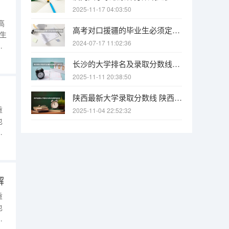
2025-11-17 04:03:50
高
高考对口援疆的毕业生必须定向回新疆工作吗，能不能不会回，不回会怎样？
生
2024-07-17 11:02:36
，
高
长沙的大学排名及录取分数线（长沙大学招生分数线）
要
2025-11-11 20:38:50
陕西最新大学录取分数线 陕西省2025年各院校最低高考录取分数线
重
2025-11-04 22:52:32
也
南
领
供
志
解
重
也
南