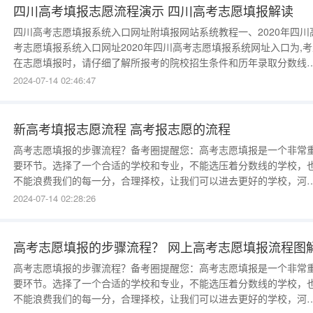
校是否在你
四川高考填报志愿流程演示 四川高考志愿填报解读
四川高考志愿填报系统入口网址附填报网站系统教程一、2020年四川
考志愿填报系统入口网址2020年四川高考志愿填报系统网址入口为,考
在志愿填报时，请仔细了解所报考的院校招生条件和历年录取分数线
也可以通过知分选大学系统，筛选出自己可以报考的大学。二、四川
2024-07-14 02:46:47
考志愿填报教程和指南考生高考时，感觉一般会比模拟考试时的状态
好，因此在估分时可适当地加分，但不能过多地加分或减分，因为
新高考填报志愿流程 高考报志愿的流程
高考志愿填报的步骤流程？备考圈提醒您：高考志愿填报是一个非常
要环节。选择了一个合适的学校和专业，不能选压着分数线的学校，
不能浪费我们的每一分，合理择校，让我们可以进去更好的学校，河
备考圈不浪费您的每一分，三分考七分选，备考圈专注高考志愿填报
2024-07-14 02:28:26
域数十年，资深老师为考生及家长出谋划策、化解难题，力争给您提
最具针对性、可操作性的志愿填报指导服务，助您圆名校梦想。高考
愿填报步骤第一
高考志愿填报的步骤流程？ 网上高考志愿填报流程图
高考志愿填报的步骤流程？备考圈提醒您：高考志愿填报是一个非常
要环节。选择了一个合适的学校和专业，不能选压着分数线的学校，
不能浪费我们的每一分，合理择校，让我们可以进去更好的学校，河