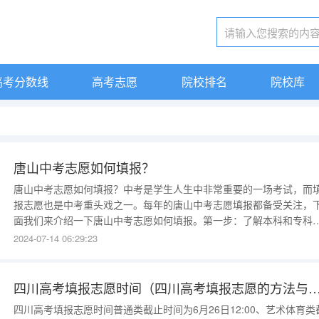
高考分数线
高考志愿
院校排名
院校库
唐山中考志愿如何填报？
唐山中考志愿如何填报？中考是学生人生中非常重要的一场考试，而
报志愿也是中考重头戏之一。每年的唐山中考志愿填报都备受关注，
面我们来介绍一下唐山中考志愿如何填报。第一步：了解本科和专科
进行志愿填报之前，务必要理解本科和专科的区别。本科要求中考成
2024-07-14 06:29:23
比较优秀，同时可以为未来升学、就业做更好的准备。而专科则是适
成绩稍微中等或暂时不想升学的学生，专科学历虽不能与本科学历
四川高考填报志愿时间（四川高考填报志愿的方
四川高考填报志愿时间普通类截止时间为6月26日12:00、艺术体育类