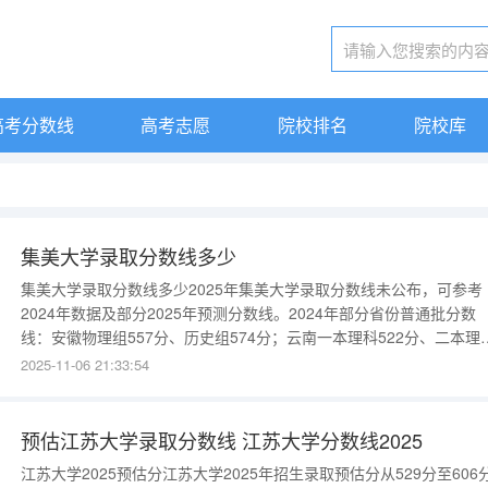
高考分数线
高考志愿
院校排名
院校库
集美大学录取分数线多少
集美大学录取分数线多少2025年集美大学录取分数线未公布，可参考
2024年数据及部分2025年预测分数线。2024年部分省份普通批分数
线：安徽物理组557分、历史组574分；云南一本理科522分、二本理
516分、文科561分；河南理科526分、文科560分。2024年部分省份
2025-11-06 21:33:54
前批分数线：福建面向厦门公费师范生物理组615分、历史组523分；
海类物理组+化学544分。
预估江苏大学录取分数线 江苏大学分数线2025
江苏大学2025预估分江苏大学2025年招生录取预估分从529分至606