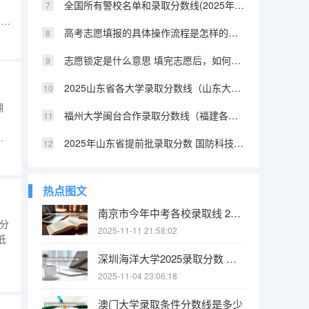
全国所有警校名单和录取分数线(2025年参考) 陕西提前批警校录取分数
分。
高考志愿填报的具体操作流程是怎样的（江西高考志愿填报详细步骤）
科
志愿锁定是什么意思 填完志愿后，如何快速知道自己是否被录取
2025山东省各大学录取分数线（山东大学排名及录取分数线）
嘲
福州大学闽台合作录取分数线（福建各所大学法学系的分数线2025）
2025年山东省提前批录取分数 国防科技大学提前批山东录取分数线
学
早在
产
热点图文
南京市今年中考各校录取线 2025南京中考分数线与录取线
类分
2025-11-11 21:58:02
低
深圳海洋大学2025录取分数 中国海洋大学2025投档线
生
2025-11-04 23:06:18
分，
澳门大学录取条件分数线是多少