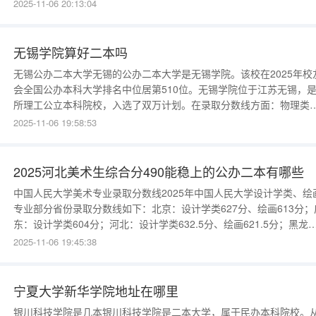
山学院、深圳技术大学、梅州学院等，在生物医学、食品、土木等专
2025-11-06 20:13:04
教学和研究基础较好。不过这些学校可能并非所有专业都是专科层次
且320分能否被具体专业录取还需结合当年招生情况。湖北
无锡学院算好二本吗
无锡公办二本大学无锡的公办二本大学是无锡学院。该校在2025年校
会全国公办本科大学排名中位居第510位。无锡学院位于江苏无锡，
所理工公立本科院校，入选了双万计划。在录取分数线方面：物理类
2024年江苏高考物理类招生时，无锡学院04组录取分数线最低，为52
2025-11-06 19:58:53
分；02组为543分；03组为537分。2023年无锡学院04组最低分为53
分，2022年为508分。
2025河北美术生综合分490能稳上的公办二本有哪些
中国人民大学美术专业录取分数线2025年中国人民大学设计学类、绘
专业部分省份录取分数线如下：北京：设计学类627分、绘画613分；
东：设计学类604分；河北：设计学类632.5分、绘画621.5分；黑龙
江：绘画577分；湖北：设计学类767.6分，绘画716分；湖南：设计
2025-11-06 19:45:38
类348.7分；江苏：设
宁夏大学新华学院地址在哪里
银川科技学院是几本银川科技学院是二本大学，属于民办本科院校。