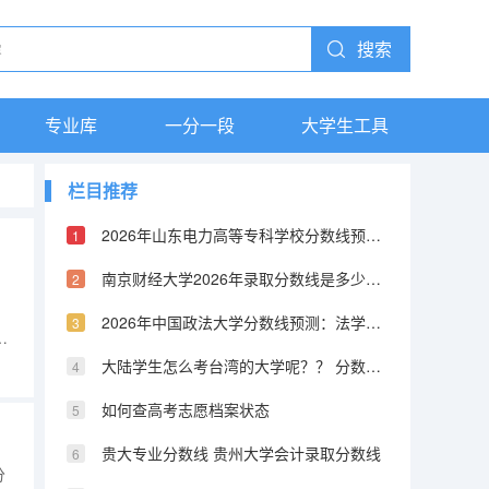
搜索
专业库
一分一段
大学生工具
栏目推荐
2026年山东电力高等专科学校分数线预测及往年分数参考
南京财经大学2026年录取分数线是多少？专业优势与就业前景全面解析
2026年中国政法大学分数线预测：法学界的黄埔军校
科
提
大陆学生怎么考台湾的大学呢？？ 分数线又是怎样的？？ 考取难度高不高？
航
如何查高考志愿档案状态
贵大专业分数线 贵州大学会计录取分数线
分