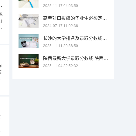
肃各大学录取分数线2025年
2025-11-17 04:03:50
数
高考对口援疆的毕业生必须定向回新疆工作吗，能不能不会回，不回会怎样？
好
2024-07-17 11:02:36
西
族
长沙的大学排名及录取分数线（长沙大学招生分数线）
2025-11-11 20:38:50
陕西最新大学录取分数线 陕西省2025年各院校最低高考录取分数线
院
2025-11-04 22:52:32
被
表
。
过
：
、
中