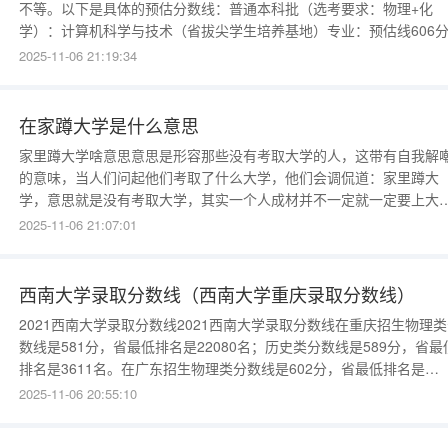
不等。以下是具体的预估分数线：普通本科批（选考要求：物理+化
学）：计算机科学与技术（省拔尖学生培养基地）专业：预估线606
临床医学专业：预估线596分。口腔医学专业：预估线598分。计算机
2025-11-06 21:19:34
学与技术、软件工程等6个专业：预估线597分。电
在家蹲大学是什么意思
家里蹲大学啥意思意思是形容那些没有考取大学的人，这带有自我解
的意味，当人们问起他们考取了什么大学，他们会调侃道：家里蹲大
学，意思就是没有考取大学，其实一个人成材并不一定就一定要上大
学，还可以通过其他的途径，比如通过成人高考、自考等方式取得大
2025-11-06 21:07:01
文凭家里蹲大学啥意思家里蹲大学，就是“待在家里上大学”的意思。
80年代的时候，经常用来自嘲。原意是一批高考落榜生的自我安慰而
生的词语
西南大学录取分数线（西南大学重庆录取分数线）
2021西南大学录取分数线2021西南大学录取分数线在重庆招生物理
数线是581分，省最低排名是22080名；历史类分数线是589分，省最
排名是3611名。在广东招生物理类分数线是602分，省最低排名是
22398名；历史类分数线是601分，省最低排名是3039名。在福建招
2025-11-06 20:55:10
物理类分数线是601分，省最低排名是9453名；历史类分数线是593
省最低排