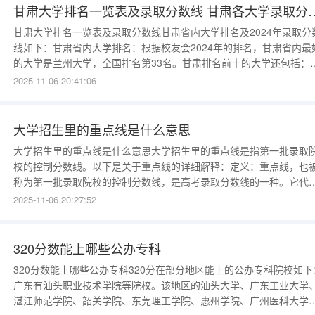
甘肃大学排名一览表及录取分数线 甘
甘肃大学排名一览表及录取分数线甘肃省内大学排名及2024年录取分
线如下：甘肃省内大学排名：根据校友会2024年的排名，甘肃省内最
的大学是兰州大学，全国排名第33名。甘肃排名前十的大学还包括：
北师范大学、兰州交通大学、兰州理工大学、甘肃农业大学、西北民
2025-11-06 20:41:06
大学、兰州财经大学、甘肃中医药大学、
大学招生里的重点线是什么意思
大学招生里的重点线是什么意思大学招生里的重点线是指第一批录取
校的控制分数线。以下是关于重点线的详细解释：定义：重点线，也
称为第一批录取院校的控制分数线，是高考录取分数线的一种。它代
着考生如果想要被第一批录取的院校录取，必须达到或超过的分数线
2025-11-06 20:27:52
作用：重点线在高考招生中起到了筛选和控制的作用。只有达到或超
重点线的考生，才有资格被第一批录取的院校考虑
320分数能上哪些公办专科
320分数能上哪些公办专科320分在部分地区能上的公办专科院校如下
广东有汕头职业技术学院等院校。该地区的汕头大学、广东工业大学
湛江师范学院、韶关学院、东莞理工学院、惠州学院、广州医科大学