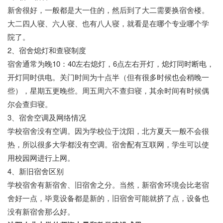
新舍很好，一般都是大一住的，然后到了大二需要换宿舍楼。
大二四人寝、六人寝、也有八人寝，就看是在哪个专业哪个学
院了。
2、宿舍熄灯和查寝制度
宿舍通常为晚10：40左右熄灯，6点左右开灯，熄灯同时断电，
开灯同时供电。关门时间为十点半（但有很多时候也会稍晚一
些），星期五更晚些。周五周六不查归寝，其余时间有时候偶
尔会查归寝。
3、宿舍空调及网络情况
学校宿舍没有空调。因为学校位于沈阳，北方夏天一般不会很
热，所以很多大学都没有空调。宿舍配有互联网，学生可以使
用校园网进行上网。
4、新旧宿舍区别
学校宿舍有新宿舍、旧宿舍之分。当然，新宿舍环境会比老宿
舍好一点，毕竟设备都是新的，旧宿舍可能就挤了点，设备也
没有新宿舍那么好。