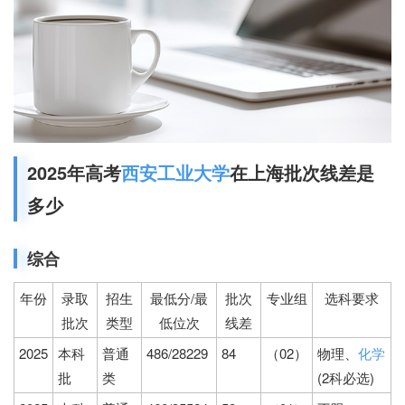
2025年高考
西安工业大学
在上海批次线差是
多少
综合
年份
录取
招生
最低分/最
批次
专业组
选科要求
批次
类型
低位次
线差
2025
本科
普通
486/28229
84
（02）
物理、
化学
批
类
(2科必选)