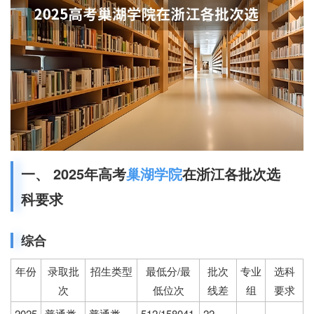
一、 2025年高考
巢湖学院
在浙江各批次选
科要求
综合
年份
录取批
招生类型
最低分/最
批次
专业
选科
次
低位次
线差
组
要求
2025
普通类
普通类
512/158041
22
-
-