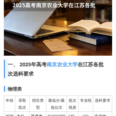
一、 2025年高考
南京农业大学
在江苏各批
次选科要求
物理类
年份
录取
招生类
最低分/最
批次
专业组
选科要求
批次
型
低位次
线差
2025
本科
普通类
612/24769
149
（04）
首选物