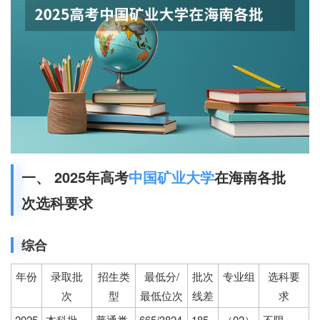
一、 2025年高考
中国矿业大学
在海南各批
次选科要求
综合
年份
录取批
招生类
最低分/
批次
专业组
选科要
次
型
最低位次
线差
求
2025
本科批
普通类
665/3824
185
（02）
不限