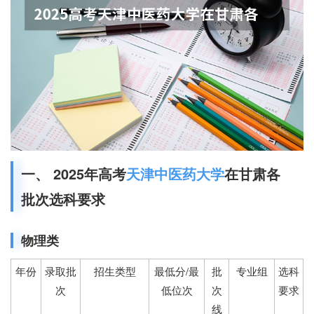
一、 2025年高考
天津中医药大学
在甘肃各
批次选科要求
物理类
年份
录取批
招生类型
最低分/最
批
专业组
选科
次
低位次
次
要求
线