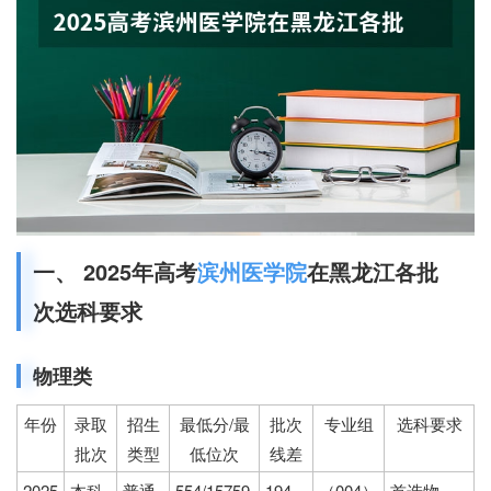
一、 2025年高考
滨州医学院
在黑龙江各批
次选科要求
物理类
年份
录取
招生
最低分/最
批次
专业组
选科要求
批次
类型
低位次
线差
2025
本科
普通
554/15759
194
（004）
首选物