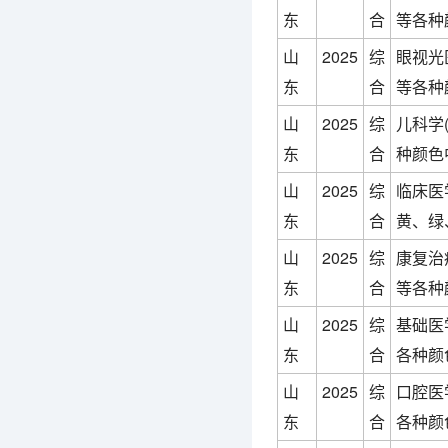
东
合
等各种
山
2025
综
眼视光
东
合
等各种
山
2025
综
儿科学
东
合
种颜色
山
2025
综
临床医
东
合
黄、绿
山
2025
综
康复治
东
合
等各种
山
2025
综
基础医
东
合
各种颜
山
2025
综
口腔医
东
合
各种颜