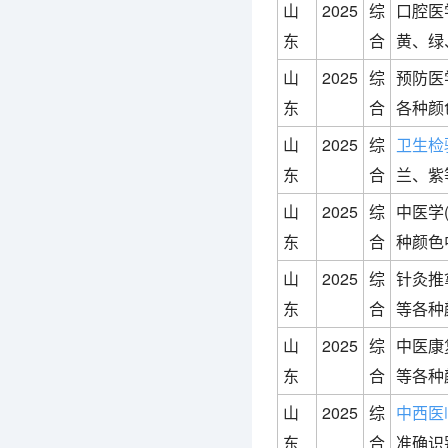
山
2025
综
口腔医
东
合
黄、绿
山
2025
综
预防医
东
合
各种颜
山
2025
综
卫生检
东
合
兰、紫
山
2025
综
中医学
东
合
种颜色
山
2025
综
针灸推
东
合
等各种
山
2025
综
中医康
东
合
等各种
山
2025
综
中西医
东
合
准确识