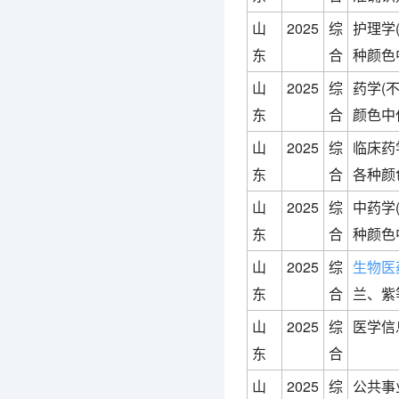
山
2025
综
护理学
东
合
种颜色
山
2025
综
药学(
东
合
颜色中
山
2025
综
临床药
东
合
各种颜
山
2025
综
中药学
东
合
种颜色
山
2025
综
生物医
东
合
兰、紫
山
2025
综
医学信
东
合
山
2025
综
公共事