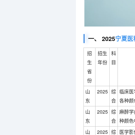
一、 2025
宁夏医
招
招生
科
生
年份
目
省
份
山
2025
综
临床医
东
合
各种颜
山
2025
综
麻醉学
东
合
种颜色
山
2025
综
医学影