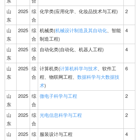
东
合
山
2025
综
化学类(应用化学、化妆品技术与工程)
2
东
合
山
2025
综
机械类(
机械设计制造及其自动化
、智能
4
东
合
制造工程)
山
2025
综
自动化类(自动化、机器人工程)
4
东
合
山
2025
综
计算机类(
计算机科学与技术
、软件工
6
东
合
程、物联网工程、
数据科学与大数据技
术
)
山
2025
综
微电子科学与工程
2
东
合
山
2025
综
光电信息科学与工程
2
东
合
山
2025
综
服装设计与工程
4