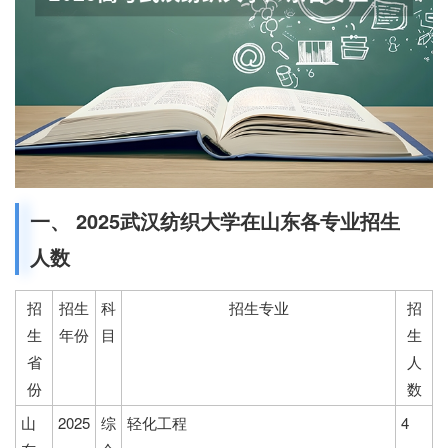
一、 2025武汉纺织大学在山东各专业招生
人数
招
招生
科
招生专业
招
生
年份
目
生
省
人
份
数
山
2025
综
轻化工程
4