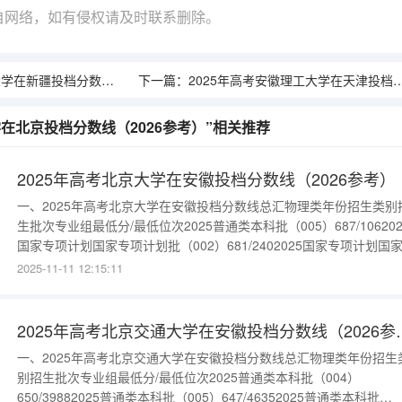
自网络，如有侵权请及时联系删除。
疆投档分数线（2026参考）
下一篇：
2025年高考安徽理工大学在天津投档分数线（2026参考）
学在北京投档分数线（2026参考）”相关推荐
2025年高考北京大学在安徽投档分数线（2026参考）
一、2025年高考北京大学在安徽投档分数线总汇物理类年份招生类别
生批次专业组最低分/最低位次2025普通类本科批（005）687/106202
国家专项计划国家专项计划批（002）681/2402025国家专项计划国
项计划批（001）676/470更多数据请进入：{$cate_url}历史类年份招
2025-11-11 12:15:11
类别招生批次专业组最低分/最低位次2025普通类本科批（005）
667/262025马
2025年高考北京交通
一、2025年高考北京交通大学在安徽投档分数线总汇物理类年份招生
别招生批次专业组最低分/最低位次2025普通类本科批（004）
650/39882025普通类本科批（005）647/46352025普通类本科批