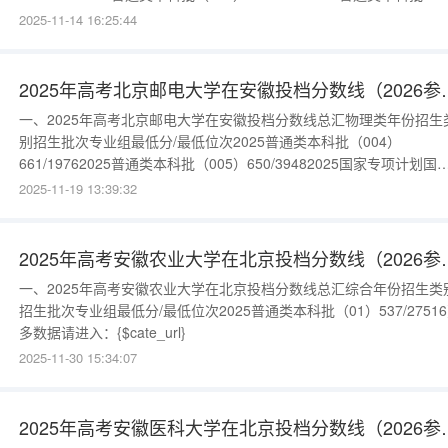
（006）638/75912025国家专项计划国家专项计划批（002）
2025-11-14 16:25:44
634/89452025中外合作办学本科批（052）626/121172025中外合
学本科批（051）623/1
2025年高考北京邮电
一、2025年高考北京邮电大学在安徽投档分数线总汇物理类年份招生
别招生批次专业组最低分/最低位次2025普通类本科批（004）
661/19762025普通类本科批（005）650/39482025国家专项计划国
专项计划批（002）649/43392025国家专项计划国家专项计划批
2025-11-19 13:39:32
（001）644/57162025中外合作办学本科批（006）635/85622025
合作办学本科批（051
2025年高考安徽农业
一、2025年高考安徽农业大学在北京投档分数线总汇综合年份招生类
招生批次专业组最低分/最低位次2025普通类本科批（01）537/2751
多数据请进入：{$cate_url}
2025-11-30 15:34:07
2025年高考安徽医科