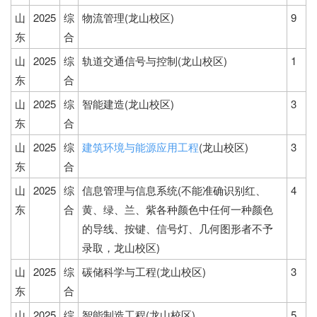
山
2025
综
物流管理(龙山校区)
9
东
合
山
2025
综
轨道交通信号与控制(龙山校区)
1
东
合
山
2025
综
智能建造(龙山校区)
3
东
合
山
2025
综
建筑环境与能源应用工程
(龙山校区)
3
东
合
山
2025
综
信息管理与信息系统(不能准确识别红、
4
东
合
黄、绿、兰、紫各种颜色中任何一种颜色
的导线、按键、信号灯、几何图形者不予
录取，龙山校区)
山
2025
综
碳储科学与工程(龙山校区)
3
东
合
山
2025
综
智能制造工程(龙山校区)
5