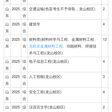
东
合
山
2025
综
交通运输(色盲考生不予录取，龙山校区)
2
东
合
山
2025
综
建筑学
4
东
合
山
2025
综
材料类(材料科学与工程、金属材料工程、
12
东
合
无机非金属材料工程
、功能材料、焊接技
术与工程)(龙山校区)
山
2025
综
电子信息工程(龙山校区)
4
东
合
山
2025
综
人工智能(龙山校区)
3
东
合
山
2025
综
安全工程(龙山校区)
4
东
合
山
2025
综
汉语言文学(龙山校区)
2