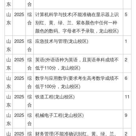
东
合
山
2025
综
计算机科学与技术(不能准确在显示器上识
5
东
合
别红、黄、绿、兰、紫各颜色中任何一种
颜色的数码、字母者不予录取，龙山校区)
山
2025
综
应急技术与管理(龙山校区)
1
东
合
山
2025
综
英语(外语语种为英语，且英语单科成绩不
2
东
合
低于110分，龙山校区)
山
2025
综
数学与应用数学(要求考生高考数学成绩不
6
东
合
低于100分，龙山校区)
山
2025
综
铁道工程(龙山校区)
11
东
合
山
2025
综
机械电子工程(龙山校区)
9
东
合
山
2025
综
财务管理(不能准确识别红、黄、绿、兰、
2