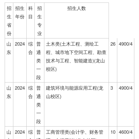
招
招生
科
招
招生人数
生
年份
目
生
省
专
份
业
山
2024
综
普
土木类(土木工程、测绘工
26
4900/4
东
合
通
程、城市地下空间工程、勘查
类
技术与工程、智能建造)(龙山
一
校区)
段
山
2024
综
普
建筑环境与能源应用工程(龙
3
4900/4
东
合
通
山校区)
类
一
段
山
2024
综
普
工商管理类(会计学、财务管
10
4600/4