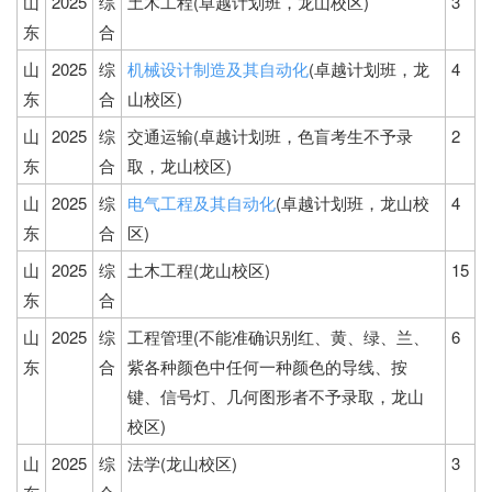
山
2025
综
土木工程(卓越计划班，龙山校区)
3
东
合
山
2025
综
机械设计制造及其自动化
(卓越计划班，龙
4
东
合
山校区)
山
2025
综
交通运输(卓越计划班，色盲考生不予录
2
东
合
取，龙山校区)
山
2025
综
电气工程及其自动化
(卓越计划班，龙山校
4
东
合
区)
山
2025
综
土木工程(龙山校区)
15
东
合
山
2025
综
工程管理(不能准确识别红、黄、绿、兰、
6
东
合
紫各种颜色中任何一种颜色的导线、按
键、信号灯、几何图形者不予录取，龙山
校区)
山
2025
综
法学(龙山校区)
3