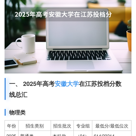
一、 2025年高考
安徽大学
在江苏投档分数
线总汇
物理类
年份
招生类别
招生批次
专业组
最低分/最低位次
2025
普通类
本科批
（04）
614/23214