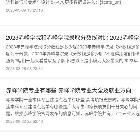
选科最低分美术与设计类--476更多数据请进入：{$cate_url}
2026-03-09 13:25:18
202
2023年赤峰学院录取分数线是多少呢2023年赤峰学院录取分数线是
呢对于分数，2023年赤峰学院录取分数线是多少呢?不晓得朋友们都
道吗?咱们一起来看看以及了解下吧!以下是小编为大家带来的2023年
峰学院录取分数线是多少呢，希望您能喜欢!2023年赤峰学院录取分数
2023-08-28 03:23:34
是多少呢鉴于2023年赤峰学院录取分数线尚未公布，不妨先来参考下
年的录取分数线，进行一番借鉴及分析吧!赤峰学院2023年录
赤峰学院专业有哪些 赤峰学院专业大全及就业方向
赤峰学院一流本科专业建设点名单有哪些 高考填报志愿时，赤峰学院一
流本科专业建设点名单有哪些是广大考生和家长朋友们十分关心的问
题，根据赤峰学院官网发布的信息可知，赤峰学院共有，7个专业入选
自治区级一流本科专业建设点，具体名单如下，供大家参考：1、201
2023-09-22 22:52:46
年度自治区级一流本科专业建设点名单序号学校名称专业名称类别1赤
学院口腔医学自治区级2赤峰学院物理学自治区级3赤峰学