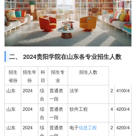
二、 2024贵阳学院在山东各专业招生人数
招生
招生年
科
招生专
招生人数
省份
份
目
业
山东
2024
综
普通类
法学
2
4100/4
合
一段
山东
2024
综
普通类
软件工程
4
4200/4
合
一段
山东
2024
综
普通类
电子
信息工程
2
4200/4
合
一段