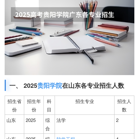
一、 2025
贵阳学院
在山东各专业招生人数
招生省
招生年
科
招生专业
招生人
份
份
目
数
山东
2025
综
法学
2
合
山东
2025
综
软件工程
4