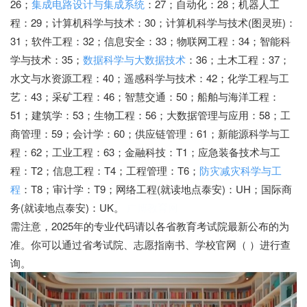
26；
集成电路设计与集成系统
：27；自动化：28；机器人工
程：29；计算机科学与技术：30；计算机科学与技术(图灵班)：
31；软件工程：32；信息安全：33；物联网工程：34；智能科
学与技术：35；
数据科学与大数据技术
：36；土木工程：37；
水文与水资源工程：40；遥感科学与技术：42；化学工程与工
艺：43；采矿工程：46；智慧交通：50；船舶与海洋工程：
51；建筑学：53；生物工程：56；大数据管理与应用：58；工
商管理：59；会计学：60；供应链管理：61；新能源科学与工
程：62；工业工程：63；金融科技：T1；应急装备技术与工
程：T2；信息工程：T4；工程管理：T6；
防灾减灾科学与工
程
：T8；审计学：T9；网络工程(就读地点泰安)：UH；国际商
务(就读地点泰安)：UK。
广博教育网
需注意，2025年的专业代码请以各省教育考试院最新公布的为
准。你可以通过省考试院、志愿指南书、学校官网（ ）进行查
询。