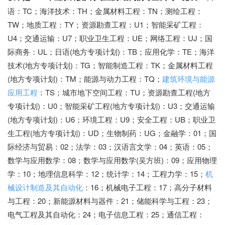
语：TC；海洋技术：TH；金属材料工程：TN；测绘工程：
TW；地质工程：TY；资源勘查工程：U1；智能采矿工程：
U4；交通运输：U7；职业卫生工程：UE；网络工程：UJ；国
际商务：UL；日语(地方专项计划)：TB；应用化学：TE；海洋
技术(地方专项计划)：TG；智能制造工程：TK；金属材料工程
(地方专项计划)：TM；能源与动力工程：TQ；
建筑环境与能源
应用工程
：TS；城市地下空间工程：TU；资源勘查工程(地方
专项计划)：U0；智能采矿工程(地方专项计划)：U3；交通运输
(地方专项计划)：U6；环境工程：U9；安全工程：UB；职业卫
生工程(地方专项计划)：UD；生物制药：UG；金融学：01；国
际经济与贸易：02；法学：03；汉语言文学：04；英语：05；
数学与应用数学：08；数学与应用数学(吴方班)：09；应用物理
学：10；地理信息科学：12；统计学：14；工程力学：15；
机
械设计制造及其自动化
：16；机械电子工程：17；高分子材料
与工程：20；新能源材料与器件：21；储能科学与工程：23；
电气工程及其自动化：24；电子信息工程：25；通信工程：