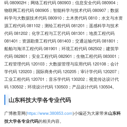
码 080902H；网络工程代码 080903；信息安全代码 080904；
物联网工程代码 080905；智能科学与技术代码 080907；数据
科学与大数据技术代码 080910；土木类代码 0810；水文与水资
源工程代码 081102；测绘工程代码 081201；遥感科学与技术
代码 081202；化学工程与工艺代码 081301；地质工程代码
081401；资源勘查工程代码 081403；交通运输代码 081801；
船舶与海洋工程代码 081901；环境工程代码 082502；建筑学
代码 082801；安全工程代码 082901；生物工程代码 083001；
工程管理代码 120103；大数据管理与应用代码 120108；会计
学代码 120203；国际商务代码 120205；审计学代码 120207；
工业工程代码 120701；音乐学代码 130202；视觉传达设计代
码 130502；环境设计代码 130503；产品设计代码 130504。
山东科技大学各专业代码
广博教育网(
https://www.380853.com
)小编还为大家带来
山东科
技大学各专业代码
的相关内容。