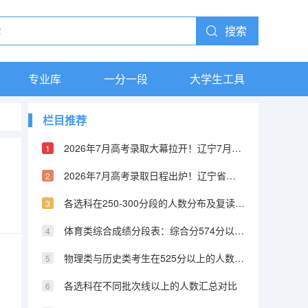
搜索
专业库
一分一段
大学生工具
栏目推荐
2026年7月高考录取大幕拉开！辽宁7月7日正式开录，多省录取日程公布
2026年7月高考录取日程出炉！辽宁省公布各批次详细录取安排，本科批7月24日可查结果
各选科在250-300分段的人数分布及复读决策参考
体育类综合成绩分段表：综合分574分以上考生的院校选择策略
物理类与历史类考生在525分以上的人数及占比对比
各选科在不同批次线以上的人数汇总对比