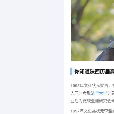
你知道陕西历届
1995年文科状元梁浩，
人同时考取
清华大学
计
业后为微软亚洲研究会
1997年文史类状元李