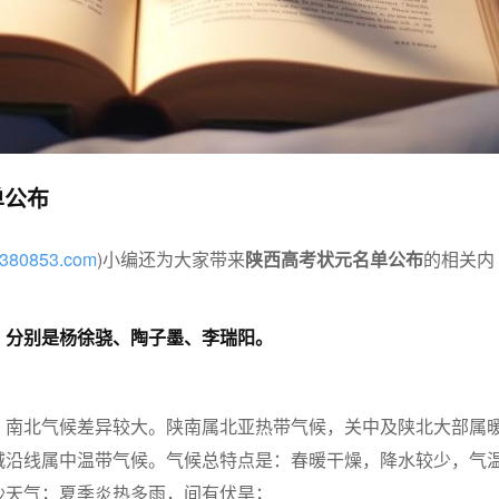
单公布
w.380853.com
)小编还为大家带来
陕西高考状元名单公布
的相关内
，分别是杨徐骁、陶子墨、李瑞阳。
，南北气候差异较大。陕南属北亚热带气候，关中及陕北大部属
城沿线属中温带气候。气候总特点是：春暖干燥，降水较少，气
沙天气；夏季炎热多雨，间有伏旱；