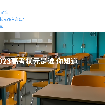
元是谁
状元都有谁么？
布